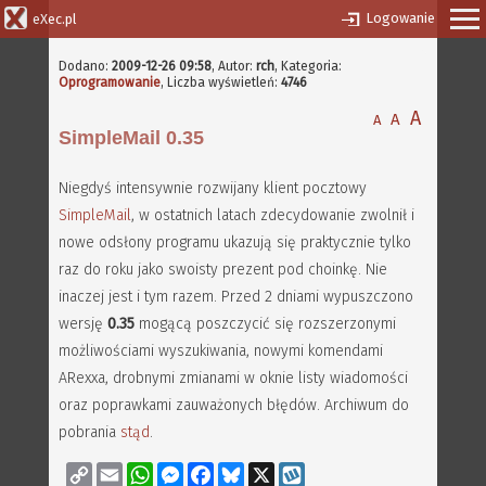
Logowanie
eXec.pl
Dodano:
2009-12-26 09:58
,
Autor:
rch
, Kategoria:
Oprogramowanie
, Liczba wyświetleń:
4746
A
A
A
SimpleMail 0.35
Niegdyś intensywnie rozwijany klient pocztowy
SimpleMail
, w ostatnich latach zdecydowanie zwolnił i
nowe odsłony programu ukazują się praktycznie tylko
raz do roku jako swoisty prezent pod choinkę. Nie
inaczej jest i tym razem. Przed 2 dniami wypuszczono
wersję
0.35
mogącą poszczycić się rozszerzonymi
możliwościami wyszukiwania, nowymi komendami
ARexxa, drobnymi zmianami w oknie listy wiadomości
oraz poprawkami zauważonych błędów. Archiwum do
pobrania
stąd
.
Copy
Email
WhatsApp
Messenger
Facebook
Bluesky
X
Wykop