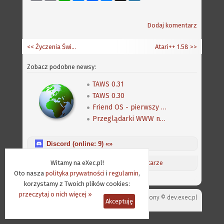
Link
Dodaj komentarz
<< Życzenia Świąteczne
Atari++ 1.58
>>
Zobacz podobne newsy:
TAWS 0.31
TAWS 0.30
Friend OS - pierwszy rzut okiem, wersja angielska
Przeglądarki WWW na Amigę
Discord (online:
9
) «»
Witamy na eXec.pl!
Aktualności
/
Ostatnie komentarze
Oto nasza
polityka prywatności
i
regulamin
,
korzystamy z Twoich plików cookies:
przeczytaj o nich więcej »
Projekt strony ©
dev.exec.pl
Akceptuję