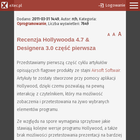
Logowanie
eXec.pl
Dodano:
2011-03-31 14:49
,
Autor:
rch
, Kategoria:
Oprogramowanie
, Liczba wyświetleń:
7649
A
A
A
Recenzja Hollywooda 4.7 &
Designera 3.0 część pierwsza
Przedstawiamy pierwszą część cyklu artykułów
opisujących flagowe produkty ze stajni
Airsoft Softwair
.
Artykuły te zostały stworzone przy pomocy aplikacji
Hollywood, dzięki czemu pozwalają na pewną
interakcję z czytelnikiem, który ma możliwość
zobaczenia i przetestowania na żywo wybranych
elementów programu.
Ze względu na spore wymagania sprzętowe jakie
stawiają kolejne wersje programu Hollywood, a także
brak możliwości przetestowania prezentacji na bardziej