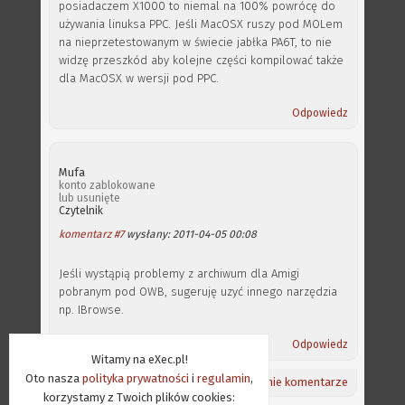
posiadaczem X1000 to niemal na 100% powrócę do
używania linuksa PPC. Jeśli MacOSX ruszy pod MOLem
na nieprzetestowanym w świecie jabłka PA6T, to nie
widzę przeszkód aby kolejne części kompilować także
dla MacOSX w wersji pod PPC.
Odpowiedz
Mufa
konto zablokowane
lub usunięte
Czytelnik
komentarz #7
wysłany: 2011-04-05 00:08
Jeśli wystąpią problemy z archiwum dla Amigi
pobranym pod OWB, sugeruję uzyć innego narzędzia
np. IBrowse.
Odpowiedz
Witamy na eXec.pl!
Oto nasza
polityka prywatności
i
regulamin
,
Powrót na górę ⇑
/
Aktualności
/
Ostatnie komentarze
korzystamy z Twoich plików cookies: