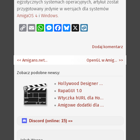
egzotycznych systemach operacyjnych, artykuł został
przygotowany jedynie w wersjach dla systemów
AmigaOS 4
i
Windows
.
Copy
Email
WhatsApp
Messenger
Facebook
Bluesky
X
Wykop
Link
Dodaj komentarz
<< Amigans.net - zrekonstruowany
OpenGL w AmigaOS - raport z blogu Hyperionu
>>
Zobacz podobne newsy:
Hollywood Designer 5.0
RapaGUI 1.0
Wtyczka hURL dla Hollywood 8.0
Amigowe dodatki dla Hollywood 8.0
Discord (online:
15
) «»