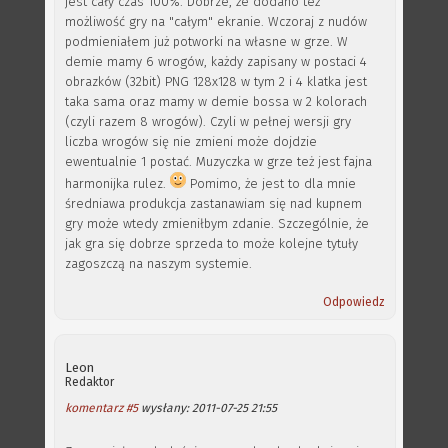
jest cały czas 100%. Dobrze, że dodano też
możliwość gry na "całym" ekranie. Wczoraj z nudów
podmieniałem już potworki na własne w grze. W
demie mamy 6 wrogów, każdy zapisany w postaci 4
obrazków (32bit) PNG 128x128 w tym 2 i 4 klatka jest
taka sama oraz mamy w demie bossa w 2 kolorach
(czyli razem 8 wrogów). Czyli w pełnej wersji gry
liczba wrogów się nie zmieni może dojdzie
ewentualnie 1 postać. Muzyczka w grze też jest fajna
harmonijka rulez.
Pomimo, że jest to dla mnie
średniawa produkcja zastanawiam się nad kupnem
gry może wtedy zmieniłbym zdanie. Szczególnie, że
jak gra się dobrze sprzeda to może kolejne tytuły
zagoszczą na naszym systemie.
Odpowiedz
Leon
Redaktor
komentarz #5
wysłany: 2011-07-25 21:55