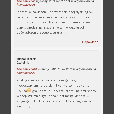
komentarz #9
wysłany: 2011-07-26 17:14 w odpowiedzi na
komentarz #8
Jeszcze w nawiązaniu do wcześniejszej dyskusji ów
recenzent narzekał jedynie na zbyt wysoki poziom
trudności, co potwierdza że punkt widzenia zależy od
punktu siedzenia, a ściślej w tym wypadku od
doświadczenia z tego typu grami.
Odpowiedz
Michał Marek
Czytelnik
komentarz #10
wysłany: 2011-07-26 18:19 w odpowiedzi na
komentarz #9
a faktycznie jest. w kanale indie games,
niedostepnym na polskim live. warto miec konto
uk/usa
gra kosztuje 1 dolara. czemu na ami sporo
wiecej? wg mnie gra jednak jest mega kiepska w
swym gatunku. kto troche gral w TDefense, szybko
sie znuzy.