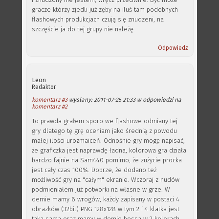
gracze którzy zjedli już zęby na iluś tam podobnych
flashowych produkcjach czują się znudzeni, na
szczęście ja do tej grupy nie należę.
Odpowiedz
Leon
Redaktor
komentarz #3
wysłany: 2011-07-25 21:33 w odpowiedzi na
komentarz #2
To prawda grałem sporo we flashowe odmiany tej
gry dlatego tę grę oceniam jako średnią z powodu
małej ilości urozmaiceń. Odnośnie gry mogę napisać,
że graficzka jest naprawdę ładna, kolorowa gra działa
bardzo fajnie na Sam440 pomimo, że zużycie procka
jest cały czas 100%. Dobrze, że dodano też
możliwość gry na "całym" ekranie. Wczoraj z nudów
podmieniałem już potworki na własne w grze. W
demie mamy 6 wrogów, każdy zapisany w postaci 4
obrazków (32bit) PNG 128x128 w tym 2 i 4 klatka jest
taka sama oraz mamy w demie bossa w 2 kolorach