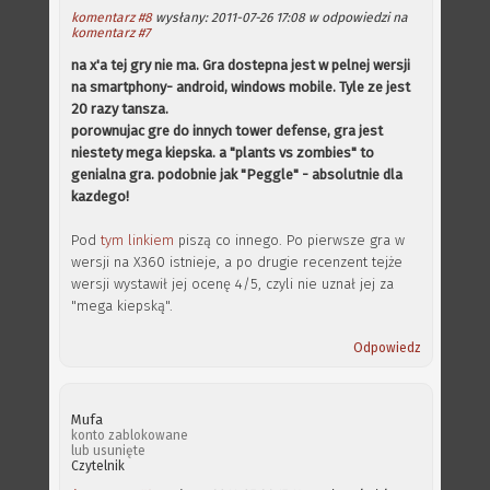
komentarz #8
wysłany: 2011-07-26 17:08 w odpowiedzi na
komentarz #7
na x'a tej gry nie ma. Gra dostepna jest w pelnej wersji
na smartphony- android, windows mobile. Tyle ze jest
20 razy tansza.
porownujac gre do innych tower defense, gra jest
niestety mega kiepska. a "plants vs zombies" to
genialna gra. podobnie jak "Peggle" - absolutnie dla
kazdego!
Pod
tym linkiem
piszą co innego. Po pierwsze gra w
wersji na X360 istnieje, a po drugie recenzent tejże
wersji wystawił jej ocenę 4/5, czyli nie uznał jej za
"mega kiepską".
Odpowiedz
Mufa
konto zablokowane
lub usunięte
Czytelnik