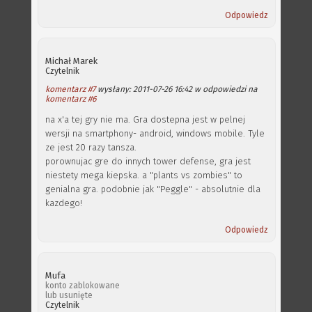
Odpowiedz
Michał Marek
Czytelnik
komentarz #7
wysłany: 2011-07-26 16:42 w odpowiedzi na
komentarz #6
na x'a tej gry nie ma. Gra dostepna jest w pelnej
wersji na smartphony- android, windows mobile. Tyle
ze jest 20 razy tansza.
porownujac gre do innych tower defense, gra jest
niestety mega kiepska. a "plants vs zombies" to
genialna gra. podobnie jak "Peggle" - absolutnie dla
kazdego!
Odpowiedz
Mufa
konto zablokowane
lub usunięte
Czytelnik