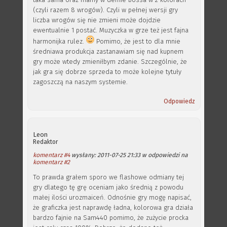
(czyli razem 8 wrogów). Czyli w pełnej wersji gry
liczba wrogów się nie zmieni może dojdzie
ewentualnie 1 postać. Muzyczka w grze też jest fajna
harmonijka rulez.
Pomimo, że jest to dla mnie
średniawa produkcja zastanawiam się nad kupnem
gry może wtedy zmieniłbym zdanie. Szczególnie, że
jak gra się dobrze sprzeda to może kolejne tytuły
zagoszczą na naszym systemie.
Odpowiedz
Leon
Redaktor
komentarz #4
wysłany: 2011-07-25 21:33 w odpowiedzi na
komentarz #2
To prawda grałem sporo we flashowe odmiany tej
gry dlatego tę grę oceniam jako średnią z powodu
małej ilości urozmaiceń. Odnośnie gry mogę napisać,
że graficzka jest naprawdę ładna, kolorowa gra działa
bardzo fajnie na Sam440 pomimo, że zużycie procka