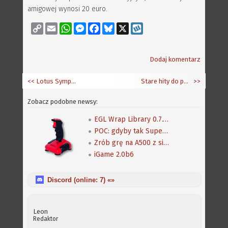
amigowej wynosi 20 euro.
Copy
Email
WhatsApp
Messenger
Facebook
Bluesky
X
Wykop
Link
Dodaj komentarz
<< Lotus Symphony częścią projektu OpenOffice
Stare hity do pobrania
>>
Zobacz podobne newsy:
EGL Wrap Library 0.7.16 (beta), port SoulFu i aktualizacje innych gier
POC: gdyby tak Super Earth Defense Force pod AGA...
Zrób grę na A500 z silnikiem "Scorpion"
iGame 2.0b6
Discord (online:
7
) «»
Leon
Redaktor