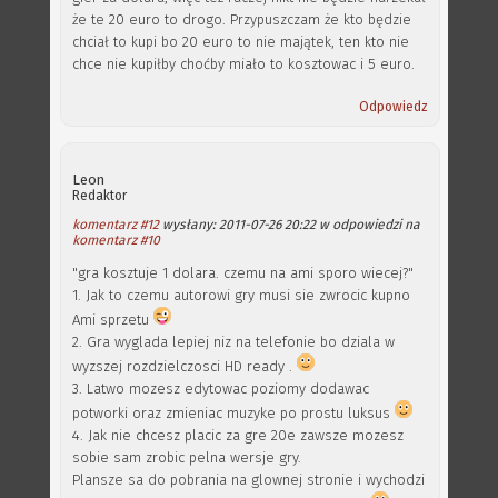
że te 20 euro to drogo. Przypuszczam że kto będzie
chciał to kupi bo 20 euro to nie majątek, ten kto nie
chce nie kupiłby choćby miało to kosztowac i 5 euro.
Odpowiedz
Leon
Redaktor
komentarz #12
wysłany: 2011-07-26 20:22 w odpowiedzi na
komentarz #10
"gra kosztuje 1 dolara. czemu na ami sporo wiecej?"
1. Jak to czemu autorowi gry musi sie zwrocic kupno
Ami sprzetu
2. Gra wyglada lepiej niz na telefonie bo dziala w
wyzszej rozdzielczosci HD ready .
3. Latwo mozesz edytowac poziomy dodawac
potworki oraz zmieniac muzyke po prostu luksus
4. Jak nie chcesz placic za gre 20e zawsze mozesz
sobie sam zrobic pelna wersje gry.
Plansze sa do pobrania na glownej stronie i wychodzi