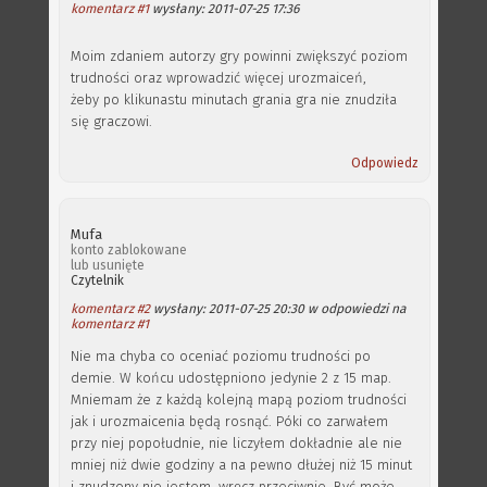
komentarz #1
wysłany: 2011-07-25 17:36
Moim zdaniem autorzy gry powinni zwiększyć poziom
trudności oraz wprowadzić więcej urozmaiceń,
żeby po klikunastu minutach grania gra nie znudziła
się graczowi.
Odpowiedz
Mufa
konto zablokowane
lub usunięte
Czytelnik
komentarz #2
wysłany: 2011-07-25 20:30 w odpowiedzi na
komentarz #1
Nie ma chyba co oceniać poziomu trudności po
demie. W końcu udostępniono jedynie 2 z 15 map.
Mniemam że z każdą kolejną mapą poziom trudności
jak i urozmaicenia będą rosnąć. Póki co zarwałem
przy niej popołudnie, nie liczyłem dokładnie ale nie
mniej niż dwie godziny a na pewno dłużej niż 15 minut
i znudzony nie jestem, wręcz przeciwnie. Być może