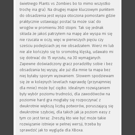
świetnego Plants vs Zombies bo to mimo wszystko
trochę ina gra). Na drugiej mapie kluczowym punktem
do obsadzenia jest wyspa otoczona pomostami gdzie
praktycznie ustawiając postać ta może siać do
wrogów w promieniu 360 stopni. Tak się jednak
składa że jakoś patrzyłem na mapę ale wyspa mi się
nie rzucała w oczy, więc w pierwszych pięciu czy
sześciu podejściach jej nie obsadzałem. Wierz mi lub
nie ale kończyło się to sromotną klęską, udawało mi
się dotrwać do 15 wyrzutu, na 30 wymaganych.
Zapewne doświadczony gracz poradziłby sobie i bez
obsadzania tej wyspy, ale już dla mnie ta mapa bez
niej byłaby sporym wyzwaniem. Słowem spodziewam
się że w kolejnych levelach naprawdę (przynajmniej
dla mnie) może być ciężko. Idealnym rozwiązaniem
były wybór poziomu trudności, dla zawodówców na
poziomie hard gra mogłaby się rozpoczynać z
dwukrotnie większą liczbą potworów, poruszającą się
dwukrotnie szybciej, dla takich jak ja poziom easy z
tym co jest teraz. Zresztą kto wie być może takie
rozwiązanie istnieje w pełnej wersji, trzeba by
sprawdzić jak to wygląda dla XBoxa.