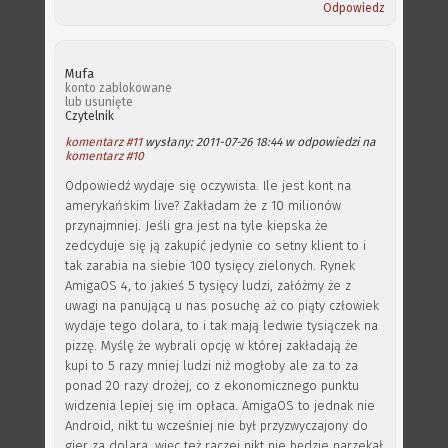
Odpowiedz
Mufa
konto zablokowane
lub usunięte
Czytelnik
komentarz #11
wysłany: 2011-07-26 18:44 w odpowiedzi na
komentarz #10
Odpowiedź wydaje się oczywista. Ile jest kont na
amerykańskim live? Zakładam że z 10 milionów
przynajmniej. Jeśli gra jest na tyle kiepska że
zedcyduje się ją zakupić jedynie co setny klient to i
tak zarabia na siebie 100 tysięcy zielonych. Rynek
AmigaOS 4, to jakieś 5 tysięcy ludzi, załóżmy że z
uwagi na panującą u nas posuchę aż co piąty człowiek
wydaje tego dolara, to i tak mają ledwie tysiączek na
pizzę. Myślę że wybrali opcję w której zakładają że
kupi to 5 razy mniej ludzi niż mogłoby ale za to za
ponad 20 razy drożej, co z ekonomicznego punktu
widzenia lepiej się im opłaca. AmigaOS to jednak nie
Android, nikt tu wcześniej nie był przyzwyczajony do
gier za dolara, więc też raczej nikt nie będzie narzekał