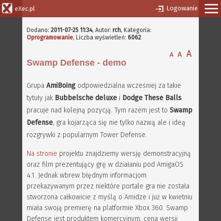
Logowanie
eXec.pl
Dodano:
2011-07-25 11:34
,
Autor:
rch
, Kategoria:
Oprogramowanie
, Liczba wyświetleń:
6062
A
A
A
Swamp Defense - demo
Grupa
AmiBoing
odpowiedzialna wcześniej za takie
tytuły jak
Bubbelsche deluxe
i
Dodge These Balls
pracuje nad kolejną pozycją. Tym razem jest to
Swamp
Defense
, gra kojarząca się nie tylko nazwą ale i ideą
rozgrywki z popularnym Tower Defense.
Na stronie
projektu znajdziemy wersję demonstracyjną
oraz film prezentujący grę w działaniu pod AmigaOS
4.1. Jednak wbrew błędnym informacjom
przekazywanym przez niektóre portale gra nie została
stworzona całkowicie z myślą o Amidze i już w kwietniu
miała swoją premierę na platformie Xbox 360. Swamp
Defense jest produktem komercyjnym, cena wersji