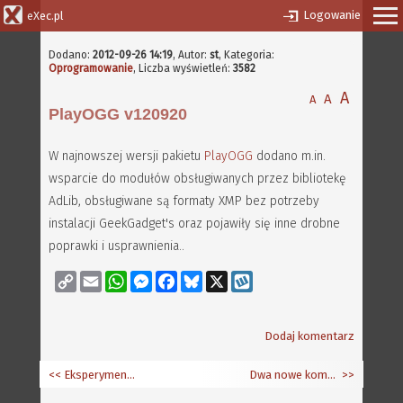
Logowanie
eXec.pl
Dodano:
2012-09-26 14:19
,
Autor:
st
, Kategoria:
Oprogramowanie
, Liczba wyświetleń:
3582
A
A
A
PlayOGG v120920
W najnowszej wersji pakietu
PlayOGG
dodano m.in.
wsparcie do modułów obsługiwanych przez bibliotekę
AdLib, obsługiwane są formaty XMP bez potrzeby
instalacji GeekGadget's oraz pojawiły się inne drobne
poprawki i usprawnienia..
Copy
Email
WhatsApp
Messenger
Facebook
Bluesky
X
Wykop
Link
Dodaj komentarz
<< Eksperymentalne wersje OpenArena i MiniGL 2.5 dla Sam440ep
Dwa nowe komputery na bazie Sam440ep-Flex
>>