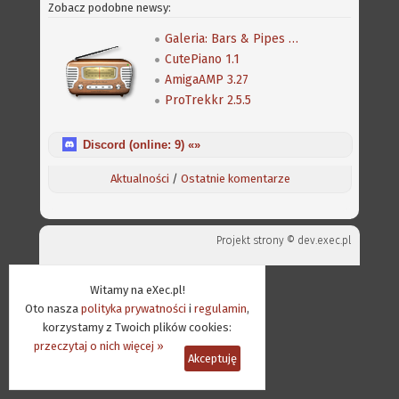
Zobacz podobne newsy:
Galeria: Bars & Pipes Professional
CutePiano 1.1
AmigaAMP 3.27
ProTrekkr 2.5.5
Discord (online:
9
) «»
Aktualności
/
Ostatnie komentarze
Projekt strony ©
dev.exec.pl
Witamy na eXec.pl!
Oto nasza
polityka prywatności
i
regulamin
,
korzystamy z Twoich plików cookies:
przeczytaj o nich więcej »
Akceptuję