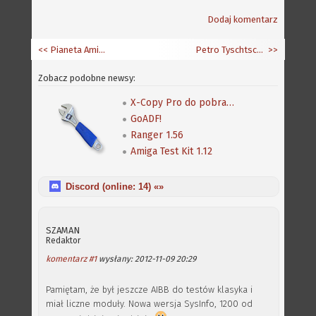
Dodaj komentarz
<< Pianeta Amiga 2012 - promocja ACube
Petro Tyschtschenko rozsyła "nowe" A1200
>>
Zobacz podobne newsy:
X-Copy Pro do pobrania także z Amiga Future
GoADF!
Ranger 1.56
Amiga Test Kit 1.12
Discord (online:
14
) «»
SZAMAN
Redaktor
komentarz #1
wysłany: 2012-11-09 20:29
Pamiętam, że był jeszcze AIBB do testów klasyka i
miał liczne moduły. Nowa wersja SysInfo, 1200 od