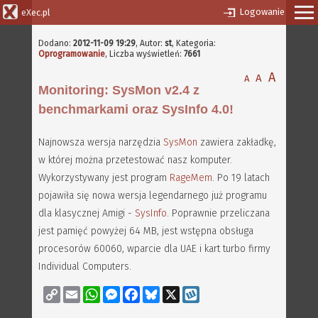
Logowanie
eXec.pl
Dodano:
2012-11-09 19:29
,
Autor:
st
, Kategoria:
Oprogramowanie
, Liczba wyświetleń:
7661
A
A
A
Monitoring: SysMon v2.4 z
benchmarkami oraz SysInfo 4.0!
Najnowsza wersja narzędzia
SysMon
zawiera zakładkę,
w której można przetestować nasz komputer.
Wykorzystywany jest program
RageMem
. Po 19 latach
pojawiła się nowa wersja legendarnego już programu
dla klasycznej Amigi -
SysInfo
. Poprawnie przeliczana
jest pamięć powyżej 64 MB, jest wstępna obsługa
procesorów 60060, wparcie dla UAE i kart turbo firmy
Individual Computers.
Copy
Email
WhatsApp
Messenger
Facebook
Bluesky
X
Wykop
Link