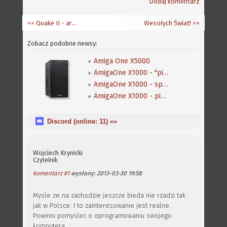
Dodaj komentarz
<< Quake II - artykuł
Wesołych Świat!
>>
Zobacz podobne newsy:
Amiga One X5000
AmigaOne X1000 - "pierwszy kontakt"
AmigaOne X1000 - specyfikacja komputera
AmigaOne X1000 - pierwsze płyty dla betatesterów zeszły z taśmy produkcyjnej
Discord (online:
11
) «»
Wojciech Krynicki
Czytelnik
komentarz #1
wysłany: 2013-03-30 19:58
Mysle ze na zachodzie jeszcze bieda nie rzadzi tak
jak w Polsce. I to zainteresowanie jest realne.
Powinni pomyslec o oprogramowaniu swojego
komputera...