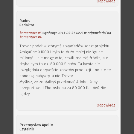
Odpowiedz
Radov
Redaktor
komentarz #5
wysłany: 2013-03-31 14:27 w odpowiedzi na
komentarz #4
Trevor podał w którymś z wywiadów koszt projektu
AmigaOne X1000 i było to dużo mniej niż 'grube
miliony" - nie mogę w tej chwili znaleźć źródła, ale
chyba było to ok. 80.000 funtów. Ta kwota nie
uwzględnia oczywiście kosztów produkcji - no ale te
ponoszą nabywcy, a nie Trevor.
Myślisz, że zdołałbyś przekonać Adobe, żeby
przeportowali Photoshopa za 80.000 funtów? Nie
sądzę...
Odpowiedz
Przemysław Apollo
Czytelnik