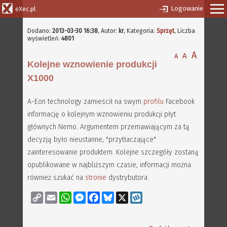
Logowanie
eXec.pl
Dodano:
2013-03-30 16:38
,
Autor:
kr
, Kategoria:
Sprzęt
, Liczba
wyświetleń:
4801
A
A
A
Kolejne wznowienie produkcji
X1000
A-Eon technology zamieścił na swym
profilu
Facebook
informację o kolejnym wznowieniu produkcji płyt
głównych Nemo. Argumentem przemawiającym za tą
decyzją było nieustanne, "przytłaczające"
zainteresowanie produktem. Kolejne szczegóły zostaną
opublikowane w najbliższym czasie, informacji można
również szukać na
stronie
dystrybutora.
Copy
Email
WhatsApp
Messenger
Facebook
Bluesky
X
Wykop
Link