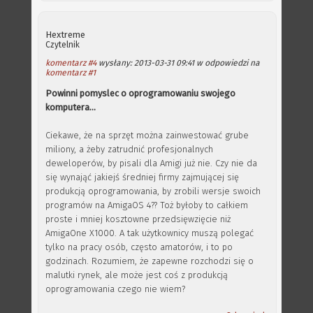
Hextreme
Czytelnik
komentarz #4
wysłany: 2013-03-31 09:41 w odpowiedzi na
komentarz #1
Powinni pomyslec o oprogramowaniu swojego
komputera...
Ciekawe, że na sprzęt można zainwestować grube
miliony, a żeby zatrudnić profesjonalnych
deweloperów, by pisali dla Amigi już nie. Czy nie da
się wynająć jakiejś średniej firmy zajmującej się
produkcją oprogramowania, by zrobili wersje swoich
programów na AmigaOS 4?? Toż byłoby to całkiem
proste i mniej kosztowne przedsięwzięcie niż
AmigaOne X1000. A tak użytkownicy muszą polegać
tylko na pracy osób, często amatorów, i to po
godzinach. Rozumiem, że zapewne rozchodzi się o
malutki rynek, ale może jest coś z produkcją
oprogramowania czego nie wiem?