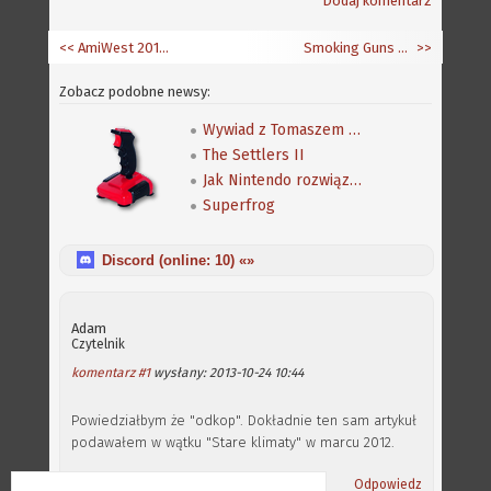
Dodaj komentarz
<< AmiWest 2013 - zdjęcia
Smoking Guns - wkrótce dla AmigaOS 4
>>
Zobacz podobne newsy:
Wywiad z Tomaszem Cechowskim, autorem gry Zdrajca
The Settlers II
Jak Nintendo rozwiązało problem otwartego świata
Superfrog
Discord (online:
10
) «»
Adam
Czytelnik
komentarz #1
wysłany: 2013-10-24 10:44
Powiedziałbym że "odkop". Dokładnie ten sam artykuł
podawałem w wątku "Stare klimaty" w marcu 2012.
Odpowiedz