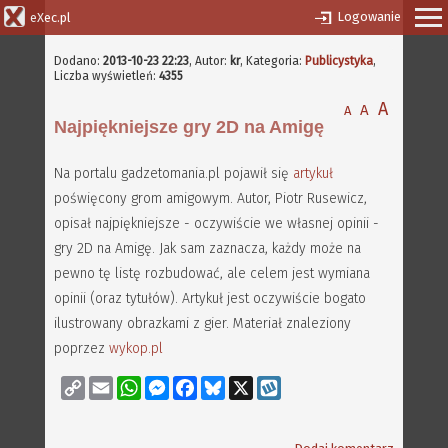
Logowanie
eXec.pl
Dodano:
2013-10-23 22:23
,
Autor:
kr
, Kategoria:
Publicystyka
,
Liczba wyświetleń:
4355
A
A
A
Najpiękniejsze gry 2D na Amigę
Na portalu gadzetomania.pl pojawił się
artykuł
poświęcony grom amigowym. Autor, Piotr Rusewicz,
opisał najpiękniejsze - oczywiście we własnej opinii -
gry 2D na Amigę. Jak sam zaznacza, każdy może na
pewno tę listę rozbudować, ale celem jest wymiana
opinii (oraz tytułów). Artykuł jest oczywiście bogato
ilustrowany obrazkami z gier. Materiał znaleziony
poprzez
wykop.pl
Copy
Email
WhatsApp
Messenger
Facebook
Bluesky
X
Wykop
Link