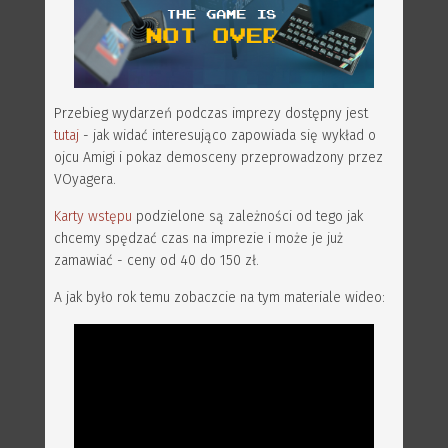
Przebieg wydarzeń podczas imprezy dostępny jest
tutaj
- jak widać interesująco zapowiada się wykład o
ojcu Amigi i pokaz demosceny przeprowadzony przez
VOyagera.
Karty wstępu
podzielone są zależności od tego jak
chcemy spędzać czas na imprezie i może je już
zamawiać - ceny od 40 do 150 zł.
A jak było rok temu zobaczcie na tym materiale wideo: