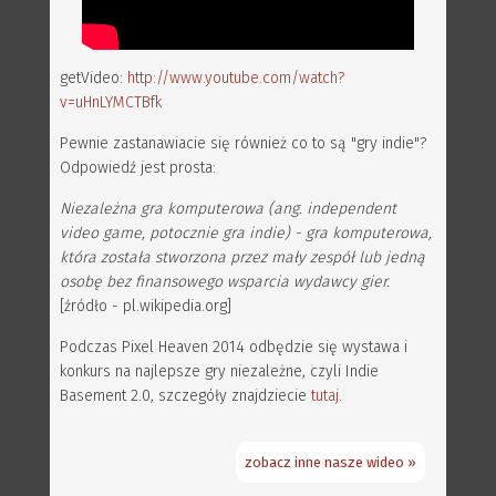
getVideo:
http://www.youtube.com/watch?
v=uHnLYMCTBfk
Pewnie zastanawiacie się również co to są "gry indie"?
Odpowiedź jest prosta:
Niezależna gra komputerowa (ang. independent
video game, potocznie gra indie) - gra komputerowa,
która została stworzona przez mały zespół lub jedną
osobę bez finansowego wsparcia wydawcy gier.
[źródło - pl.wikipedia.org]
Podczas Pixel Heaven 2014 odbędzie się wystawa i
konkurs na najlepsze gry niezależne, czyli Indie
Basement 2.0, szczegóły znajdziecie
tutaj
.
zobacz inne nasze wideo »