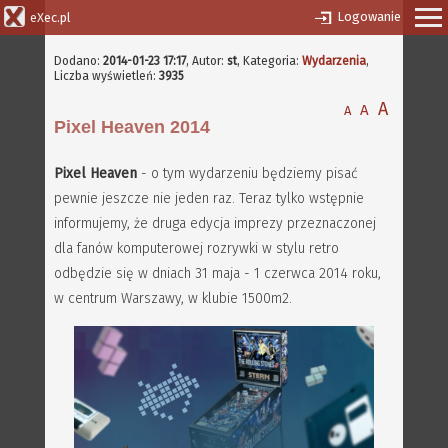
Logowanie
eXec.pl
Dodano:
2014-01-23 17:17
,
Autor:
st
, Kategoria:
Wydarzenia
,
Liczba wyświetleń:
3935
A
A
A
Pixel Heaven 2014
Pixel Heaven
- o tym wydarzeniu będziemy pisać
pewnie jeszcze nie jeden raz. Teraz tylko wstępnie
informujemy, że druga edycja imprezy przeznaczonej
dla fanów komputerowej rozrywki w stylu retro
odbędzie się w dniach 31 maja - 1 czerwca 2014 roku,
w centrum Warszawy, w klubie 1500m2.