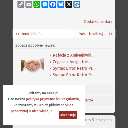
Copy
Email
WhatsApp
Messenger
Facebook
Bluesky
X
Wykop
Link
Dodaj komentarz
<< Linux 3.13 i FreeBSD 10.0
YAM - lokalizuj korzystając z Transifex
>>
Zobacz podobne newsy:
Relacja z AmiMajówki 2006
Zdjęcia z Amiga Ireland 2019
Syntax Error Retro Party 2019 - pierwsza galeria
Syntax Error Retro Party 2019 - druga galeria
Discord (online:
9
) «»
Witamy na eXec.pl!
Oto nasza
polityka prywatności
i
regulamin
,
Aktualności
/
Ostatnie komentarze
korzystamy z Twoich plików cookies:
przeczytaj o nich więcej »
Akceptuję
Projekt strony ©
dev.exec.pl