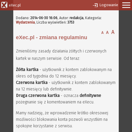
Logowanie
eXec.pl
Dodano:
2014-06-30 16:06
,
Autor:
redakcja
, Kategoria:
Wydarzenia
, Liczba wyświetleń:
3753
A
A
A
eXec.pl - zmiana regulaminu
Zmieniliśmy zasady działania żółtych i czerwonych
kartek w naszym serwisie. Od teraz:
Żółta kartka
- użytkownik z kontem zablokowanym na
okres od tygodnia do 12 miesięcy.
Czerwona kartka
- użytkownik z kontem zablokowanym
na 12 miesięcy lub definitywnie.
Druga czerwona kartka
- oznacza
definitywne
pożegnanie się z komentowaniem na eXecu.
Mamy nadzieję, że wprowadzenie krótko okresowej
możliwości blokowania konta pozwoli wszystkim na
spokojne korzystanie z serwisu.