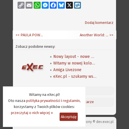
Copy
Email
WhatsApp
Messenger
Facebook
Bluesky
X
Wykop
Link
Dodaj komentarz
<< PAULA POWERED - Vivienne Westwood
Another World: 20th Anniversary Edition - poprawki na Amidze!
>>
Zobacz podobne newsy:
Nowy layout - nowe możliwości
Witamy w nowej kolorystyce!
Amiga Livezone
eXec.pl - szukamy współpracowników
Discord (online:
11
) «»
Witamy na eXec.pl!
Oto nasza
polityka prywatności
i
regulamin
,
Aktualności
/
Ostatnie komentarze
korzystamy z Twoich plików cookies:
przeczytaj o nich więcej »
Akceptuję
Projekt strony ©
dev.exec.pl