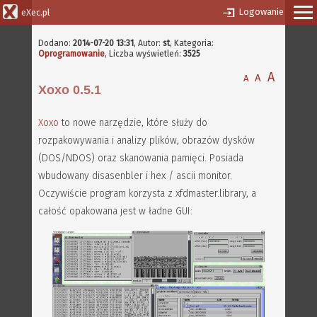
Logowanie
eXec.pl
Dodano:
2014-07-20 13:31
,
Autor:
st
, Kategoria:
Oprogramowanie
, Liczba wyświetleń:
3525
A
A
A
Xoxo 0.5.1
Xoxo
to nowe narzędzie, które służy do
rozpakowywania i analizy plików, obrazów dysków
(DOS/NDOS) oraz skanowania pamięci. Posiada
wbudowany disasenbler i hex / ascii monitor.
Oczywiście program korzysta z xfdmaster.library, a
całość opakowana jest w ładne GUI: