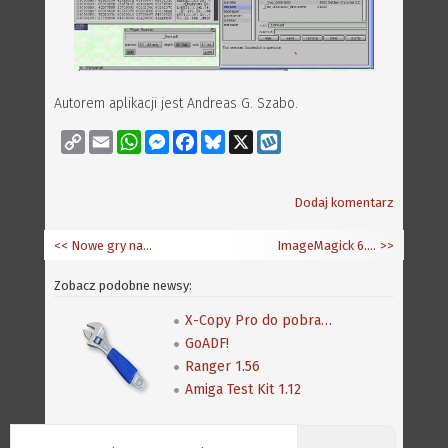
Autorem aplikacji jest Andreas G. Szabo.
Copy
Email
WhatsApp
Messenger
Facebook
Bluesky
X
Wykop
Link
Dodaj komentarz
<< Nowe gry na klasyka: Donkey Downfall, Flappy Bird i Chaos Guns
ImageMagick 6.8.9-5
>>
Zobacz podobne newsy:
X-Copy Pro do pobrania także z Amiga Future
GoADF!
Ranger 1.56
Amiga Test Kit 1.12
Discord (online:
7
) «»