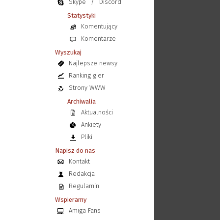
Skype
/
Discord
Statystyki
Komentujący
Komentarze
Wyszukaj
Najlepsze newsy
Ranking gier
Strony WWW
Archiwalia
Aktualności
Ankiety
Pliki
Napisz do nas
Kontakt
Redakcja
Regulamin
Wspieramy
Amiga Fans