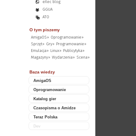
eXec blog
GGUA
ATO
O tym piszemy
AmigaOS»
Oprogramowanie»
Sprzęt»
Gry»
Programowanie»
Emulacja»
Linux»
Publicytyka»
Magazyny»
Wydarzenia»
Scena»
Baza wiedzy
AmigaOS
Oprogramowanie
Katalog gier
Czasopisma o Amidze
Teraz Polska
Dev