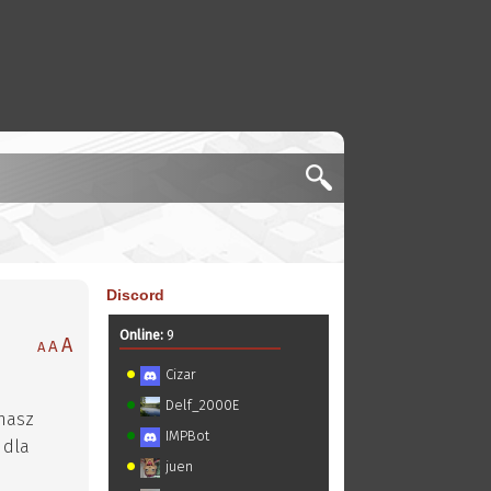
Discord
Online:
9
A
A
A
Cizar
Delf_2000E
 nasz
IMPBot
 dla
juen