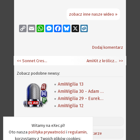
zobacz inne nasze wideo »
Copy
Email
WhatsApp
Messenger
Facebook
Bluesky
X
Wykop
Link
Dodaj komentarz
<< Sonnet Crescendo 7200 w Mediatorze 3000Di
AmiKit z króliczą norą
>>
Zobacz podobne newsy:
AmiWigilia 13
AmiWigilia 30 - Adam Mierzwa
AmiWigilia 29 - Eureka Soft & Hardware
AmiWigilia 12
Discord (online:
9
) «»
Witamy na eXec.pl!
Oto nasza
polityka prywatności
i
regulamin
,
Aktualności
/
Ostatnie komentarze
korzystamy z Twoich plików cookies: