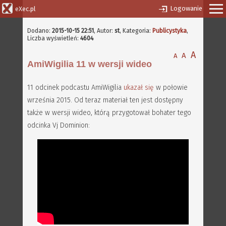
Logowanie
eXec.pl
Dodano:
2015-10-15 22:51
,
Autor:
st
, Kategoria:
Publicystyka
,
Liczba wyświetleń:
4604
A
A
A
AmiWigilia 11 w wersji wideo
11 odcinek podcastu AmiWigilia
ukazał się
w połowie
września 2015. Od teraz materiał ten jest dostępny
także w wersji wideo, którą przygotował bohater tego
odcinka Vj Dominion: