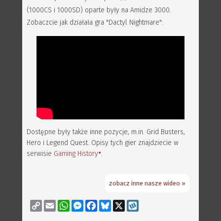
(1000CS i 1000SD) oparte były na Amidze 3000.
Zobaczcie jak działała gra "Dactyl Nightmare":
Dostępne były także inne pozycje, m.in. Grid Busters,
Hero i Legend Quest. Opisy tych gier znajdziecie w
serwisie
Gaming History
.
zobacz inne nasze wideo »
Copy
Email
WhatsApp
Messenger
Facebook
Bluesky
X
Wykop
Link