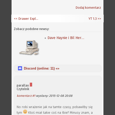
Dodaj komentarz
<< Drawer Explorer 0.5
YT 1.3
>>
Zobacz podobne newsy:
Dave Haynie i Bil Herd dla VCFE2020
Discord (online:
11
) «»
parallax
Czytelnik
komentarz #1
wysłany: 2015-12-08 20:08
No robi wrażenie jak na tamte czasy, pobawiłby się
tym
Ktoś miał takie coś na łbie? Minusy znam, a