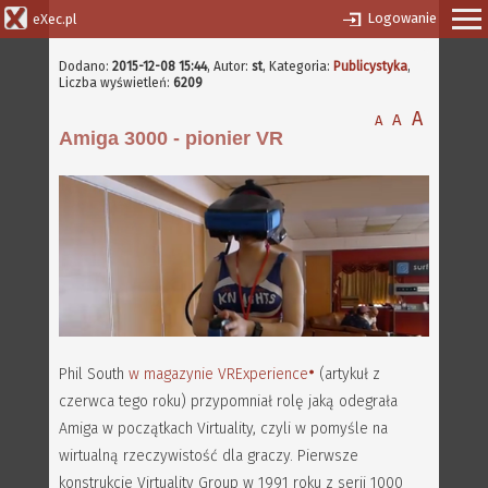
Logowanie
eXec.pl
Dodano:
2015-12-08 15:44
,
Autor:
st
, Kategoria:
Publicystyka
,
Liczba wyświetleń:
6209
A
A
A
Amiga 3000 - pionier VR
Phil South
w magazynie VRExperience
(artykuł z
czerwca tego roku) przypomniał rolę jaką odegrała
Amiga w początkach Virtuality, czyli w pomyśle na
wirtualną rzeczywistość dla graczy. Pierwsze
konstrukcje Virtuality Group w 1991 roku z serii 1000