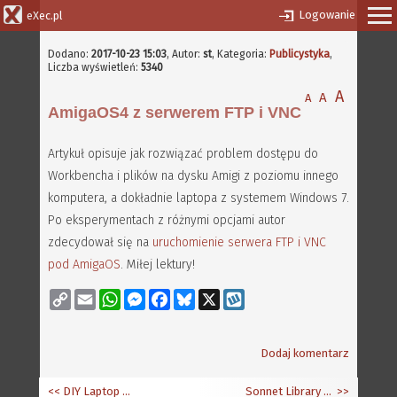
Logowanie
eXec.pl
Dodano:
2017-10-23 15:03
,
Autor:
st
, Kategoria:
Publicystyka
,
Liczba wyświetleń:
5340
A
A
A
AmigaOS4 z serwerem FTP i VNC
Artykuł opisuje jak rozwiązać problem dostępu do
Workbencha i plików na dysku Amigi z poziomu innego
komputera, a dokładnie laptopa z systemem Windows 7.
Po eksperymentach z różnymi opcjami autor
zdecydował się na
uruchomienie serwera FTP i VNC
pod AmigaOS
. Miłej lektury!
Copy
Email
WhatsApp
Messenger
Facebook
Bluesky
X
Wykop
Link
Dodaj komentarz
<< DIY Laptop Kit dla A1222
Sonnet Library 17.7
>>