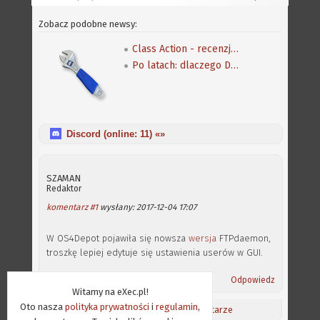
Zobacz podobne newsy:
Class Action - recenzja programu
Po latach: dlaczego DiskDoctor nie działał dobrze?
Discord (online:
11
) «»
SZAMAN
Redaktor
komentarz #1
wysłany: 2017-12-04 17:07
W OS4Depot pojawiła się nowsza
wersja
FTPdaemon,
troszkę lepiej edytuje się ustawienia userów w GUI.
Odpowiedz
Witamy na eXec.pl!
Oto nasza
polityka prywatności
i
regulamin
,
Aktualności
/
Ostatnie komentarze