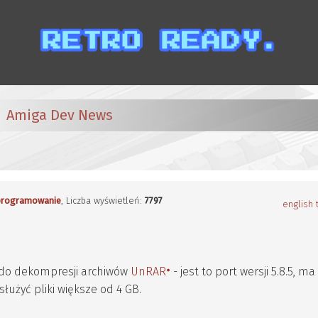
Amiga Dev News
rogramowanie
, Liczba wyświetleń:
7797
english 
a do dekompresji archiwów
UnRAR
- jest to port wersji 5.8.5, ma
służyć pliki większe od 4 GB.