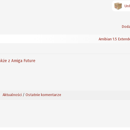
Un
Doda
Amibian 1.5 Extend
akże z Amiga Future
Aktualności
/
Ostatnie komentarze