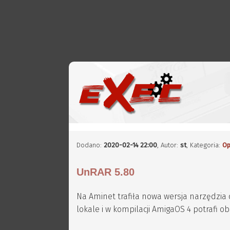
Dodano:
2020-02-14 22:00
,
Autor:
st
, Kategoria:
Op
UnRAR 5.80
Na Aminet trafiła nowa wersja narzędzi
lokale i w kompilacji AmigaOS 4 potrafi ob