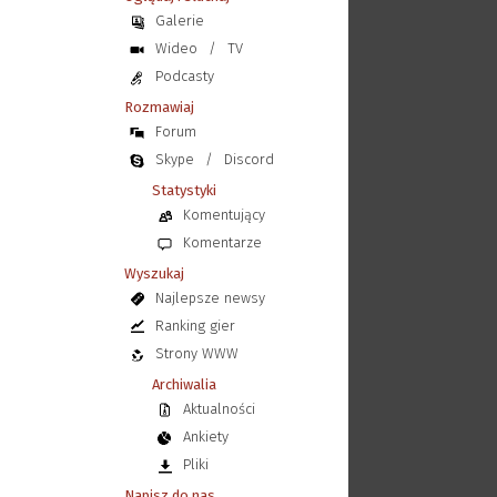
Galerie
Wideo
/
TV
Podcasty
Rozmawiaj
Forum
Skype
/
Discord
Statystyki
Komentujący
Komentarze
Wyszukaj
Najlepsze newsy
Ranking gier
Strony WWW
Archiwalia
Aktualności
Ankiety
Pliki
Napisz do nas