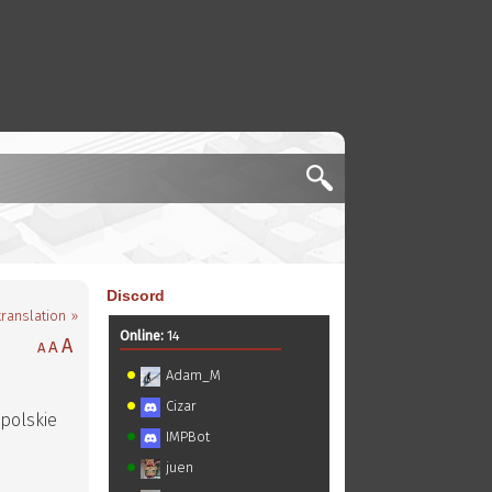
Discord
translation »
Online:
14
A
A
A
Adam_M
Cizar
 polskie
IMPBot
juen