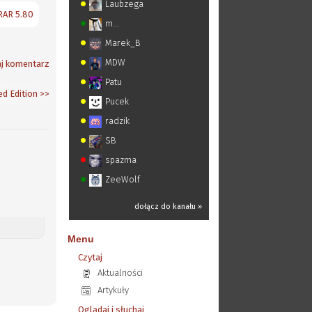
Laubzega
RAR 5.80
m...
Marek_B
MDW
j komentarz
Patu
ed Edition
>>
Pucek
radzik
SB
spazma
ZeeWolf
dołącz do kanału »
Menu
Czytaj
Aktualności
Artykuły
Oglądaj i słuchaj