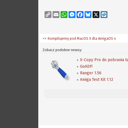
Copy
Email
WhatsApp
Messenger
Facebook
Bluesky
X
Wykop
Link
<< Kompilujemy pod MacOS X dla AmigaOS 4
Zobacz podobne newsy:
X-Copy Pro do pobrania t
GoADF!
Ranger 1.56
Amiga Test Kit 1.12