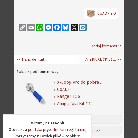
GoADF 3.0
Copy
Email
WhatsApp
Messenger
Facebook
Bluesky
X
Wykop
Link
Dodaj komentarz
<< Hans de Ruiter - jak szybciej kompilować dla AmigaOS 4
AmiKit XE (11.3) dla Vampire
>>
Zobacz podobne newsy:
X-Copy Pro do pobrania także z Amiga Future
GoADF!
Ranger 1.56
Amiga Test Kit 1.12
Discord (online:
8
) «»
Witamy na eXec.pl!
Oto nasza
polityka prywatności
i
regulamin
,
Aktualności
/
Ostatnie komentarze
korzystamy z Twoich plików cookies: