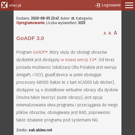
Logowanie
eXec.pl
Dodano:
2020-08-05 23:47
,
Autor:
st
, Kategoria:
Oprogramowanie
, Liczba wyświetleń:
3333
A
A
A
GoADF 3.0
Program
GoADF!
, który służy do obsługi obrazów
dyskietek jest dostępny
w nowej wersji 3.0
. Od teraz
posiada możliwość lokalizacji (dla Polaków jest wersja
AmigaPL i ISO), goadf.device w pełni obsługuje
procesory 68000 (także te z kart ACA500 lub Wicher),
dostępne są 4 dodatkowe wirtualne obrazy dla dysków
(można także tworzyć puste obrazy), jest opcja
minimalizowania okna programu i przeciągania do niego
plików obrazów, obsługiwany jest RAD, poprawiono
także działanie programu pod systemami NG.
Źródło:
eab.abime.net