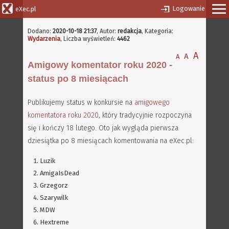
Logowanie
eXec.pl
Dodano:
2020-10-18 21:37
,
Autor:
redakcja
, Kategoria:
Wydarzenia
, Liczba wyświetleń:
4462
A
A
A
Amigowy komentator roku 2020 -
status po 8 miesiącach
Publikujemy status w konkursie na
amigowego
komentatora roku 2020
, który tradycyjnie rozpoczyna
się i kończy 18 lutego. Oto jak wygląda pierwsza
dziesiątka po 8 miesiącach komentowania na eXec.pl:
Luzik
AmigaIsDead
Grzegorz
Szarywilk
MDW
Hextreme