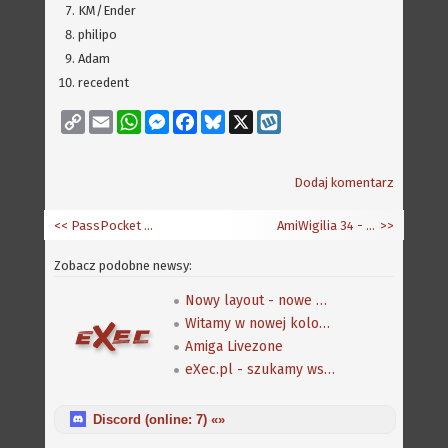
KM/Ender
philipo
Adam
recedent
Copy
Email
WhatsApp
Messenger
Facebook
Bluesky
X
Wykop
Link
Dodaj komentarz
<< PassPocket 1.01
AmiWigilia 34 - RetroGralnia
>>
Zobacz podobne newsy:
Nowy layout - nowe możliwości
Witamy w nowej kolorystyce!
Amiga Livezone
eXec.pl - szukamy współpracowników
Discord (online:
7
) «»