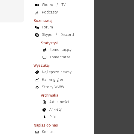
Wideo
/
TV
Podcasty
Rozmawiaj
Forum
Skype
/
Discord
Statystyki
Komentujący
Komentarze
Wyszukaj
Najlepsze newsy
Ranking gier
Strony WWW
Archiwalia
Aktualności
Ankiety
Pliki
Napisz do nas
Kontakt