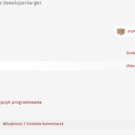
a deweloperów gier.
PtPl
Doda
Ulti
y język programowania
Aktualności
/
Ostatnie komentarze