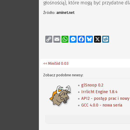
głośnością), które mogą być przydatne dl
Źródło:
aminet.net
Copy
Email
WhatsApp
Messenger
Facebook
Bluesky
X
Wykop
Link
<< MiniSid 0.03
Zobacz podobne newsy:
glSnoop 0.2
Irrlicht Engine 1.8.4
API2 - postęp prac i now
GCC 4.0.0 - nowa seria