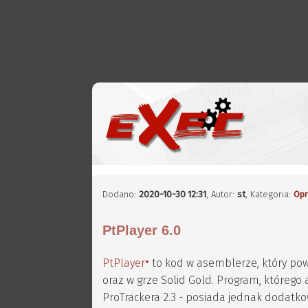
Dodano:
2020-10-30 12:31
,
Autor:
st
, Kategoria:
Op
PtPlayer 6.0
PtPlayer
to kod w asemblerze, który pow
oraz w grze Solid Gold. Program, któreg
ProTrackera 2.3 - posiada jednak dodatko