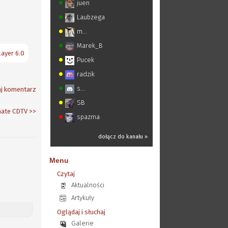
juen
Laubzega
m...
Marek_B
ayer 6.0
Pucek
radzik
s...
j komentarz
SB
mate CDTV
>>
spazma
dołącz do kanału »
Menu
Czytaj
Aktualności
Artykuły
Oglądaj i słuchaj
Galerie