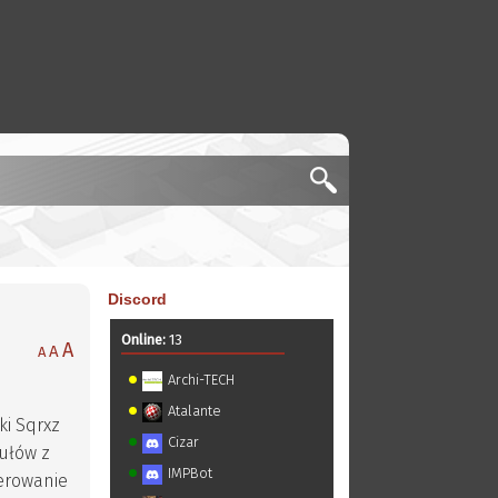
Discord
Online:
13
A
A
A
Archi-TECH
Atalante
ki Sqrxz
Cizar
dułów z
IMPBot
terowanie