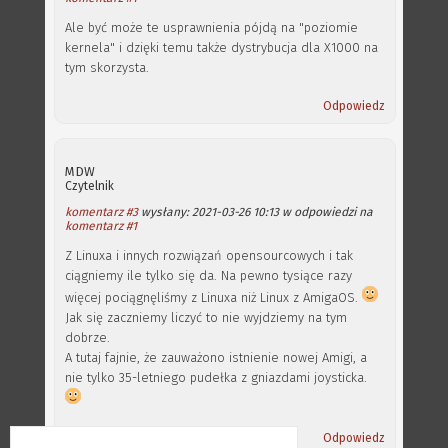
Ale być może te usprawnienia pójdą na "poziomie
kernela" i dzięki temu także dystrybucja dla X1000 na
tym skorzysta.
Odpowiedz
MDW
Czytelnik
komentarz #3
wysłany: 2021-03-26 10:13 w odpowiedzi na
komentarz #1
Z Linuxa i innych rozwiązań opensourcowych i tak
ciągniemy ile tylko się da. Na pewno tysiące razy
więcej pociągnęliśmy z Linuxa niż Linux z AmigaOS.
Jak się zaczniemy liczyć to nie wyjdziemy na tym
dobrze.
A tutaj fajnie, że zauważono istnienie nowej Amigi, a
nie tylko 35-letniego pudełka z gniazdami joysticka.
Odpowiedz