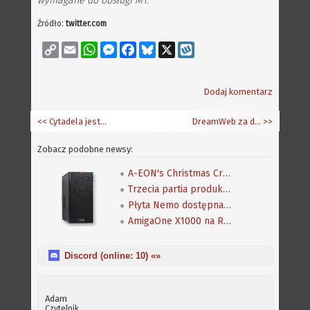
wymagane do obsługi M1.
Źródło:
twitter.com
Copy
Email
WhatsApp
Messenger
Facebook
Bluesky
X
Wykop
Link
Dodaj komentarz
<< Cytadela jest "łatana"
DreamWeb za darmo
>>
Zobacz podobne newsy:
A-EON's Christmas Cracker! - specjalna oferta na płyty główne Nemo
Trzecia partia produkcyjna Amigi One X1000
Płyta Nemo dostępna w sprzedaży
AmigaOne X1000 na RetroKomp 2013
Discord (online:
10
) «»
Adam
Czytelnik