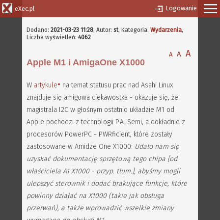
Logowanie
eXec.pl
Dodano:
2021-03-23 11:28
,
Autor:
st
, Kategoria:
Wydarzenia
,
Liczba wyświetleń:
4062
A
A
A
Apple M1 i AmigaOne X1000
W
artykule
na temat statusu prac nad Asahi Linux
znajduje się amigowa ciekawostka - okazuje się, że
magistrala I2C w głośnym ostatnio układzie M1 od
Apple pochodzi z technologii P.A. Semi, a dokładnie z
procesorów PowerPC - PWRficient, które zostały
zastosowane w Amidze One X1000:
Udało nam się
uzyskać dokumentację sprzętową tego chipa [od
właściciela A1 X1000 - przyp. tłum.], abyśmy mogli
ulepszyć sterownik i dodać brakujące funkcje, które
powinny działać na X1000 (takie jak obsługa
przerwań), a także wprowadzić wszelkie zmiany