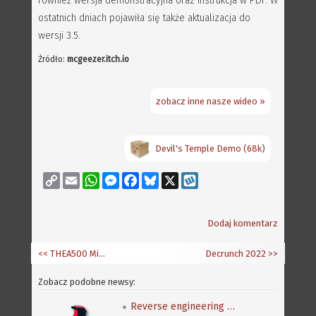
również wersja demonstracyjna oraz instrukcja w PDF. W
ostatnich dniach pojawiła się także aktualizacja do
wersji 3.5.
Źródło:
mcgeezer.itch.io
zobacz inne nasze wideo »
Devil's Temple Demo (68k)
Copy
Email
WhatsApp
Messenger
Facebook
Bluesky
X
Wykop
Link
Dodaj komentarz
<< THEA500 Mini: Pandory500 v2
Decrunch 2022
>>
Zobacz podobne newsy:
Reverse engineering klasycznej gry Speedball 2