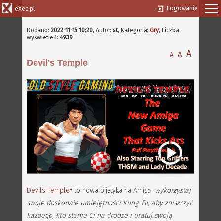
Logowanie
eXec.pl
Dodano:
2022-11-15 10:20
,
Autor:
st
, Kategoria:
Gry
, Liczba
wyświetleń:
4939
A
A
A
Devil's Temple
Devils Temple
to nowa bijatyka na Amigę:
wykorzystaj
swoje doskonałe umiejętności Kung-Fu, aby zniszczyć
każdego, kto stanie Ci na drodze i uratuj swoją