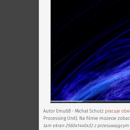
Autor Emu68 - Michał Schulz
pracuje obe
Processing Unit). Na filmie możecie zoba
tam ekran 2560x1440x32 z przesuwającym 