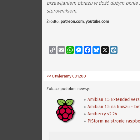
przewijaniem obrazu w dość dużym oknie 
sterownikiem.
Źródło:
patreon.com, youtube.com
Copy
Email
WhatsApp
Messenger
Facebook
Bluesky
X
Wykop
Link
<< Otwieramy CD1200
Zobacz podobne newsy:
Amibian 1.5 Extended vers
Amibian 1.5 na finiszu - b
Amiberry v2.24
PiStorm na stronie raspbe