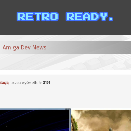
Amiga Dev News
lacja
, Liczba wyświetleń:
3191