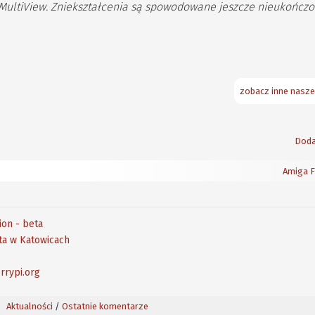
MultiView. Zniekształcenia są spowodowane jeszcze nieukończ
zobacz inne nasze
Doda
Amiga F
ion - beta
eta w Katowicach
rrypi.org
Aktualności
/
Ostatnie komentarze