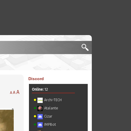
Discord
Online:
12
A
A
A
Archi-TECH
Atalante
Cizar
IMPBot