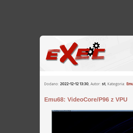
Dodano:
2022-12-12 13:30
,
Autor:
st
, Kategoria:
Emu
Emu68: VideoCore/P96 z VPU