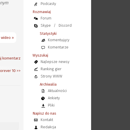
onym
Podcasty
Rozmawiaj
Forum
Skype
/
Discord
Statystyki
 wideo »
Komentujący
Komentarze
Wyszukaj
j komentarz
Najlepsze newsy
Ranking gier
orever 10
>>
Strony WWW
Archiwalia
Aktualności
Ankiety
Pliki
Napisz do nas
Kontakt
Redakcja