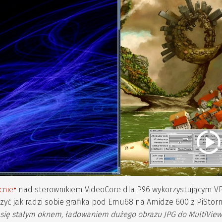
cnie
nad sterownikiem VideoCore dla P96 wykorzystującym VP
czyć jak radzi sobie grafika pod Emu68 na Amidze 600 z PiStor
się stałym oknem, ładowaniem dużego obrazu JPG do MultiView