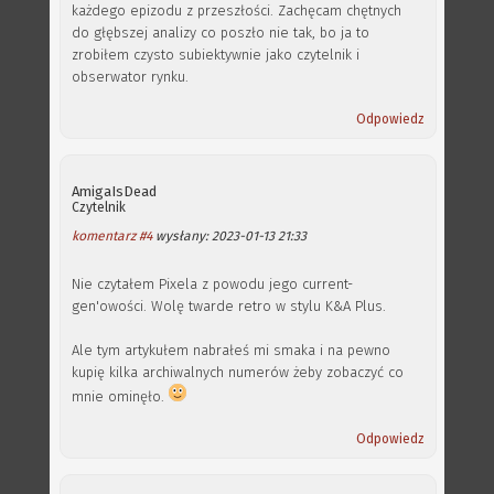
każdego epizodu z przeszłości. Zachęcam chętnych
do głębszej analizy co poszło nie tak, bo ja to
zrobiłem czysto subiektywnie jako czytelnik i
obserwator rynku.
Odpowiedz
AmigaIsDead
Czytelnik
komentarz #4
wysłany: 2023-01-13 21:33
Nie czytałem Pixela z powodu jego current-
gen'owości. Wolę twarde retro w stylu K&A Plus.
Ale tym artykułem nabrałeś mi smaka i na pewno
kupię kilka archiwalnych numerów żeby zobaczyć co
mnie ominęło.
Odpowiedz