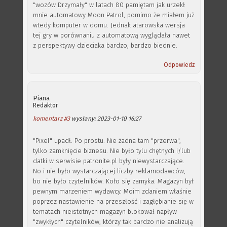
"wozów Drzymały" w latach 80 pamiętam jak urzekł
mnie automatowy Moon Patrol, pomimo że miałem już
wtedy komputer w domu. Jednak atarowska wersja
tej gry w porównaniu z automatową wyglądała nawet
z perspektywy dzieciaka bardzo, bardzo biednie.
Odpowiedz
Piana
Redaktor
komentarz #3
wysłany: 2023-01-10 16:27
"Pixel" upadł. Po prostu. Nie żadna tam "przerwa",
tylko zamknięcie biznesu. Nie było tylu chętnych i/lub
datki w serwisie patronite.pl były niewystarczające.
No i nie było wystarczającej liczby reklamodawców,
bo nie było czytelników. Koło się zamyka. Magazyn był
pewnym marzeniem wydawcy. Moim zdaniem właśnie
poprzez nastawienie na przeszłość i zagłębianie się w
tematach nieistotnych magazyn blokował napływ
"zwykłych" czytelników, którzy tak bardzo nie analizują