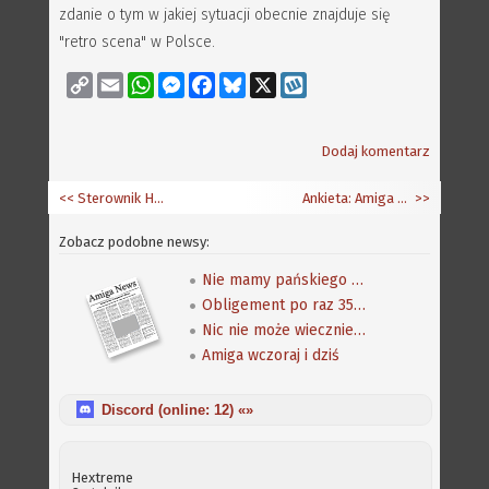
zdanie o tym w jakiej sytuacji obecnie znajduje się
"retro scena" w Polsce.
Copy
Email
WhatsApp
Messenger
Facebook
Bluesky
X
Wykop
Link
Dodaj komentarz
<< Sterownik HD Audio 6.9
Ankieta: Amiga - do kogo masz obecnie największe zaufanie?
>>
Zobacz podobne newsy:
Nie mamy pańskiego Tabora (i co nam pan zrobi)
Obligement po raz 3500
Nic nie może wiecznie trwać - oświadczenie Adama Zalepy
Amiga wczoraj i dziś
Discord (online:
12
) «»
Hextreme