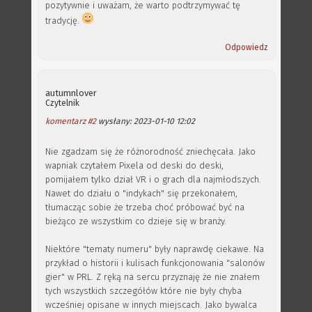
pozytywnie i uważam, że warto podtrzymywać tę
tradycję.
Odpowiedz
autumnlover
Czytelnik
komentarz #2
wysłany: 2023-01-10 12:02
Nie zgadzam się że różnorodność zniechęcała. Jako
wapniak czytałem Pixela od deski do deski,
pomijałem tylko dział VR i o grach dla najmłodszych.
Nawet do działu o "indykach" się przekonałem,
tłumacząc sobie że trzeba choć próbować być na
bieżąco ze wszystkim co dzieje się w branży.
Niektóre "tematy numeru" były naprawdę ciekawe. Na
przykład o historii i kulisach funkcjonowania "salonów
gier" w PRL. Z ręką na sercu przyznaję że nie znałem
tych wszystkich szczegółów które nie były chyba
wcześniej opisane w innych miejscach. Jako bywalca