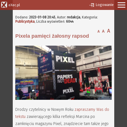
Logowanie
eXec.pl
Dodano:
2023-01-08 20:45
,
Autor:
redakcja
, Kategoria:
Publicystyka
, Liczba wyświetleń:
6044
A
A
A
Pixela pamięci żałosny rapsod
Drodzy czytelnicy w Nowym Roku
zapraszamy Was do
tekstu
zawierającego kilka refleksji Marcina po
zamknięciu magazynu Pixel, znajdziecie tam także jego