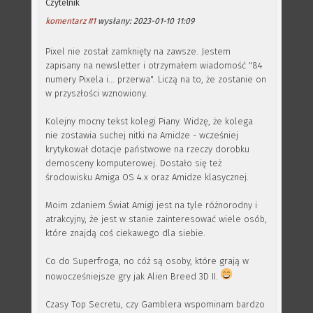
Czytelnik
komentarz #1
wysłany: 2023-01-10 11:09
Pixel nie został zamknięty na zawsze. Jestem
zapisany na newsletter i otrzymałem wiadomość "84
numery Pixela i... przerwa". Liczą na to, że zostanie on
w przyszłości wznowiony.
Kolejny mocny tekst kolegi Piany. Widzę, że kolega
nie zostawia suchej nitki na Amidze - wcześniej
krytykował dotacje państwowe na rzeczy dorobku
demosceny komputerowej. Dostało się też
środowisku Amiga OS 4.x oraz Amidze klasycznej.
Moim zdaniem Świat Amigi jest na tyle różnorodny i
atrakcyjny, że jest w stanie zainteresować wiele osób,
które znajdą coś ciekawego dla siebie.
Co do Superfroga, no cóż są osoby, które grają w
nowocześniejsze gry jak Alien Breed 3D II.
Czasy Top Secretu, czy Gamblera wspominam bardzo