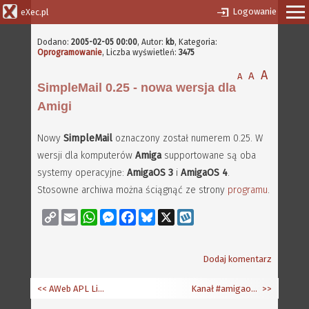
Logowanie
eXec.pl
Dodano:
2005-02-05 00:00
,
Autor:
kb
, Kategoria:
Oprogramowanie
, Liczba wyświetleń:
3475
A
A
A
SimpleMail 0.25 - nowa wersja dla
Amigi
Nowy
SimpleMail
oznaczony został numerem 0.25. W
wersji dla komputerów
Amiga
supportowane są oba
systemy operacyjne:
AmigaOS 3
i
AmigaOS 4
.
Stosowne archiwa można ściągnąć ze strony
programu
.
Copy
Email
WhatsApp
Messenger
Facebook
Bluesky
X
Wykop
Link
Dodaj komentarz
<< AWeb APL Lite 3.5 beta release 5
Kanał #amigaos4-pl chwilowo na world.phey.net
>>