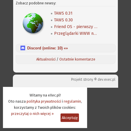
Zobacz podobne newsy:
TAWS 0.31
TAWS 0.30
Friend OS - pierwszy rzut okiem, wersja angielska
Przeglądarki WWW na Amigę
Discord (online:
10
) «»
Aktualności
/
Ostatnie komentarze
Projekt strony ©
dev.exec.pl
Witamy na eXec.pl!
Oto nasza
polityka prywatności
i
regulamin
,
korzystamy z Twoich plików cookies:
przeczytaj o nich więcej »
Akceptuję