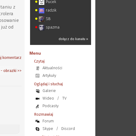
Pucek
staniu z
radzik
trolera
SB
tosowanie
 już od
spazma
dołącz do kanału »
Menu
j komentarz
Czytaj
Aktualności
- obrazki
>>
Artykuły
Oglądaj i słuchaj
Galerie
Wideo
/
TV
Podcasty
Rozmawiaj
Forum
Skype
/
Discord