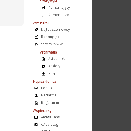
Statystyki
Komentujący
Komentarze
Wyszukaj
Najlepsze newsy
Ranking gier
Strony WWW
Archiwalia
Aktualności
Ankiety
Pliki
Napisz do nas
Kontakt
Redakcja
Regulamin
Wspieramy
Amiga Fans
eXec blog