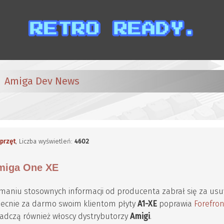
Amiga Dev News
przęt
, Liczba wyświetleń:
4602
Amiga One XE
maniu stosownych informacji od producenta zabrał się za us
becnie za darmo swoim klientom płyty
A1-XE
poprawia
Forefron
iadczą również włoscy dystrybutorzy
Amigi
.