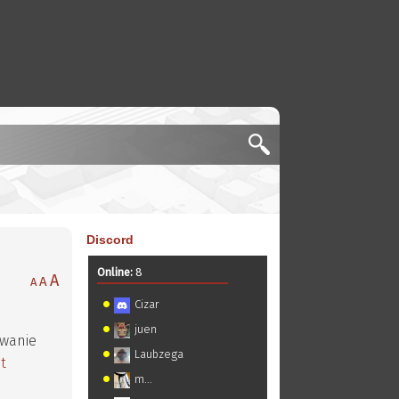
Discord
Online:
8
A
A
A
Cizar
juen
uwanie
Laubzega
t
m...