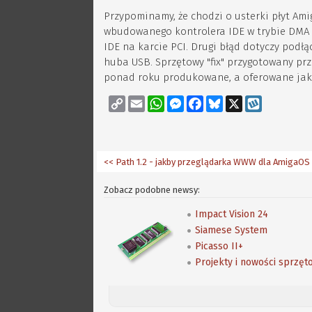
Przypominamy, że chodzi o usterki płyt Am
wbudowanego kontrolera IDE w trybie DMA i
IDE na karcie PCI. Drugi błąd dotyczy pod
huba USB. Sprzętowy "fix" przygotowany prz
ponad roku produkowane, a oferowane jak
Copy
Email
WhatsApp
Messenger
Facebook
Bluesky
X
Wykop
Link
<< Path 1.2 - jakby przeglądarka WWW dla AmigaOS
Zobacz podobne newsy:
Impact Vision 24
Siamese System
Picasso II+
Projekty i nowości sprzęt