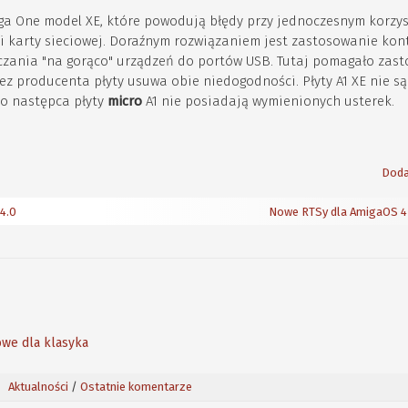
iga One model XE, które powodują błędy przy jednoczesnym korzy
 karty sieciowej. Doraźnym rozwiązaniem jest zastosowanie kon
łączania "na gorąco" urządzeń do portów USB. Tutaj pomagało zas
ez producenta płyty usuwa obie niedogodności. Płyty A1 XE nie są
o następca płyty
micro
A1 nie posiadają wymienionych usterek.
Doda
 4.0
Nowe RTSy dla AmigaOS 4 
owe dla klasyka
Aktualności
/
Ostatnie komentarze