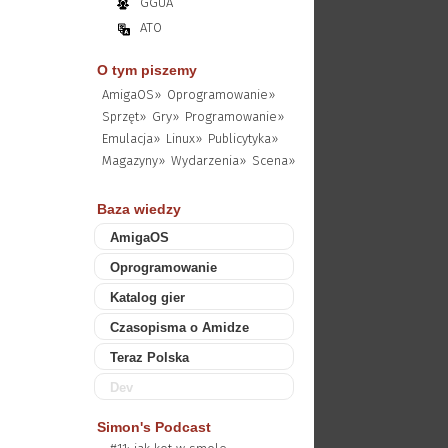
GGUA
ATO
O tym piszemy
AmigaOS»
Oprogramowanie»
Sprzęt»
Gry»
Programowanie»
Emulacja»
Linux»
Publicytyka»
Magazyny»
Wydarzenia»
Scena»
Baza wiedzy
AmigaOS
Oprogramowanie
Katalog gier
Czasopisma o Amidze
Teraz Polska
Dev
Simon's Podcast