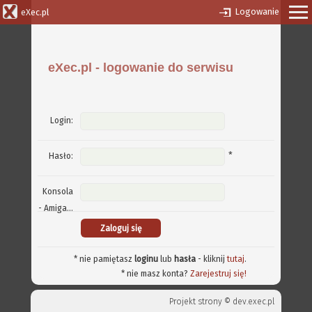
Logowanie
eXec.pl
eXec.pl - logowanie do serwisu
Login:
*
Hasło:
Konsola
- Amiga...
* nie pamiętasz
loginu
lub
hasła
- kliknij
tutaj
.
* nie masz konta?
Zarejestruj się!
Projekt strony ©
dev.exec.pl