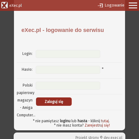
Logowanie
eXec.pl
eXec.pl - logowanie do serwisu
Login:
*
Hasło:
Polski
papierowy
magazyn
- Amiga
Computer...
* nie pamiętasz
loginu
lub
hasła
- kliknij
tutaj
.
* nie masz konta?
Zarejestruj się!
Projekt strony ©
dev.exec.pl