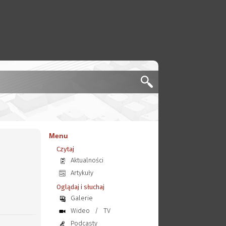
Menu
Czytaj
Aktualności
Artykuły
Oglądaj i słuchaj
Galerie
Wideo
/
TV
Podcasty