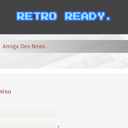
Amiga Dev News
wisu
*