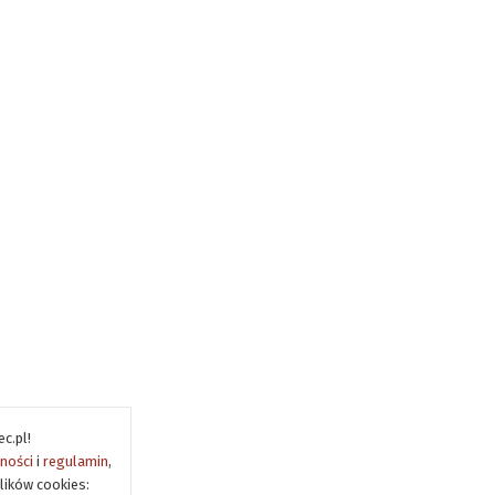
c.pl!
tności
i
regulamin
,
lików cookies: