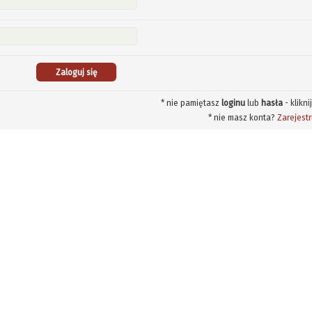
* nie pamiętasz
loginu
lub
hasła
- klikni
* nie masz konta?
Zarejestr