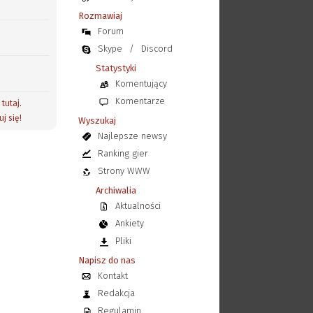
Rozmawiaj
Forum
Skype
/
Discord
Statystyki
Komentujący
Komentarze
j
tutaj
.
uj się!
Wyszukaj
Najlepsze newsy
Ranking gier
Strony WWW
Archiwalia
Aktualności
Ankiety
Pliki
Napisz do nas
Kontakt
Redakcja
Regulamin