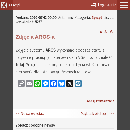
Logowanie
eXec.pl
Dodano:
2002-07-12 00:00
,
Autor:
ms
, Kategoria:
Sprzęt
, Liczba
wyświetleń:
5257
A
A
A
Zdjęcia AROS-a
Zdjęcia systemu
AROS
wykonane podczas startu z
natywnie pracującym sterownikiem VGA można znaleźć
tutaj
. Programista, który robił te zdjęcia właśnie pisze
sterownik dla układów graficznych Matroxa.
Copy
Email
WhatsApp
Messenger
Facebook
Bluesky
X
Wykop
Link
Dodaj komentarz
<< Nowa wersja Directory Opusa 4
Payback wieloplatformowy
>>
Zobacz podobne newsy: