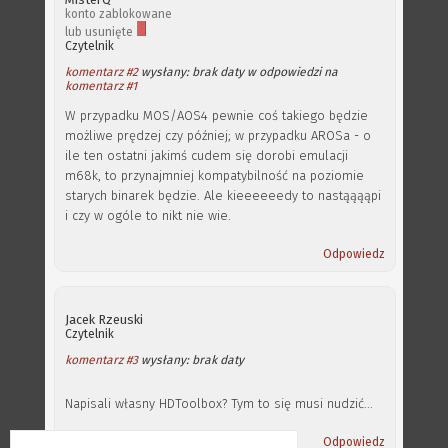
konto zablokowane
lub usunięte
Czytelnik
komentarz #2
wysłany: brak daty w odpowiedzi na
komentarz #1
W przypadku MOS/AOS4 pewnie coś takiego będzie
możliwe prędzej czy później; w przypadku AROSa - o
ile ten ostatni jakimś cudem się dorobi emulacji
m68k, to przynajmniej kompatybilność na poziomie
starych binarek będzie. Ale kieeeeeedy to nastąąąąpi
i czy w ogóle to nikt nie wie.
Odpowiedz
Jacek Rzeuski
Czytelnik
komentarz #3
wysłany: brak daty
Napisali własny HDToolbox? Tym to się musi nudzić...
Odpowiedz