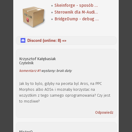
Skeinforge - sposób na wydruk 3D na Amidze
Sterownik dla M-Audio Revolution 7.1
BridgeDump - debug dla mostka PCI/PCI-e
Discord (online:
8
) «»
Krzysztof Kałębasiak
Czytelnik
komentarz #1
wysłany: brak daty
Jak by to bylo, gdyby na peceta byl Aros, na PPC
Morphos albo AOS4 i moznaby korzystac na
wszystkim z tego samego oprogramowania? Czy jest
to mozliwe?
Odpowiedz
MisterQ