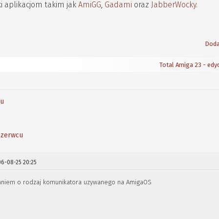
 aplikacjom takim jak
AmiGG
,
Gadami
oraz
JabberWocky
.
Doda
Total Amiga 23 - edy
ku
 czerwcu
6-08-25 20:25
taniem o rodzaj komunikatora uzywanego na AmigaOS