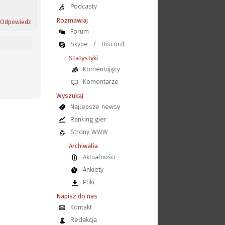
Podcasty
Rozmawiaj
Odpowiedz
Forum
Skype
/
Discord
Statystyki
Komentujący
Komentarze
Wyszukaj
Najlepsze newsy
Ranking gier
Strony WWW
Archiwalia
Aktualności
Ankiety
Pliki
Napisz do nas
Kontakt
Redakcja