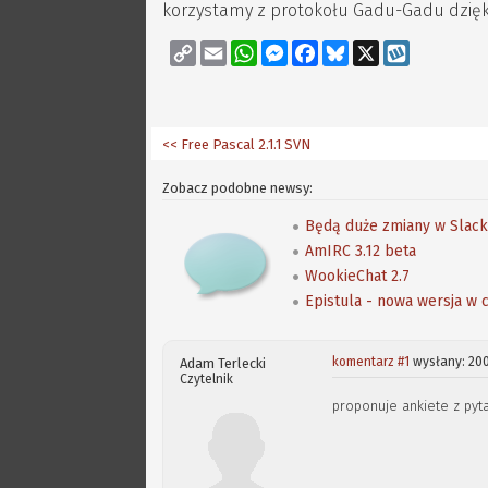
korzystamy z protokołu Gadu-Gadu dzięki
Copy
Email
WhatsApp
Messenger
Facebook
Bluesky
X
Wykop
Link
<< Free Pascal 2.1.1 SVN
Zobacz podobne newsy:
Będą duże zmiany w Slac
AmIRC 3.12 beta
WookieChat 2.7
Epistula - nowa wersja w
komentarz #1
wysłany: 200
Adam Terlecki
Czytelnik
proponuje ankiete z py