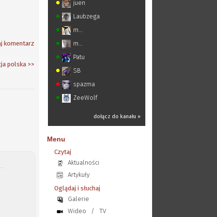
juen
Laubzega
m...
j komentarz
m...
Patu
cja polska
>>
SB
spazma
ZeeWolf
dołącz do kanału »
Menu
Czytaj
Aktualności
Artykuły
Oglądaj i słuchaj
Galerie
Wideo
/
TV