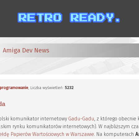
Amiga Dev News
programowanie
, Liczba wyświetleń:
5232
da
polski komunikator internetowy
Gadu-Gadu
, z którego obecnie 
olskim rynku komunikatorów internetowych). W najbliższym cza
ełdę Papierów Wartościowych w Warszawie
. Na komputerach
A