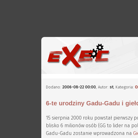
Dodano:
2006-08-22 00:00
,
Autor:
st
, Kategoria:
O
6-te urodziny Gadu-Gadu i gieł
15 sierpnia 2000 roku powstał pierwszy 
blisko 6 milionów osób (GG to lider na p
Gadu-Gadu zostanie wprowadzona na
Gi