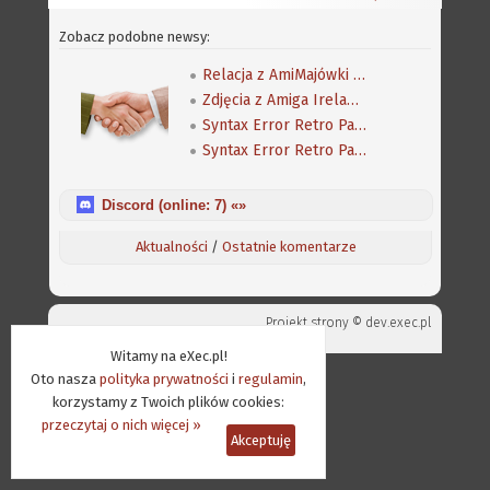
Zobacz podobne newsy:
Relacja z AmiMajówki 2006
Zdjęcia z Amiga Ireland 2019
Syntax Error Retro Party 2019 - pierwsza galeria
Syntax Error Retro Party 2019 - druga galeria
Discord (online:
7
) «»
Aktualności
/
Ostatnie komentarze
Projekt strony ©
dev.exec.pl
Witamy na eXec.pl!
Oto nasza
polityka prywatności
i
regulamin
,
korzystamy z Twoich plików cookies:
przeczytaj o nich więcej »
Akceptuję