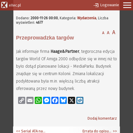
Logowanie
eXec.pl
Dodano:
2000-11-26 00:00
, Kategoria:
Wydarzenia
, Liczba
wyświetleń:
4677
A
A
A
Przeprowadzka targów
Jak informuje firma
Haage&Partner
, tegoroczna edycja
targów World Of Amiga 2000 odbędzie się w innej niż to
było dotąd planowane lokacji - MediaParku. Budynek
znajduje się w centrum Kolonii. Zmiana lokalizacji
podyktowana była m.in. większą liczbą atrakcji
oferowaną przez nowy budynek.
Copy
Email
WhatsApp
Messenger
Facebook
Bluesky
X
Wykop
Link
Dodaj komentarz
<< Serial ATA nadchodzi
Errata do opisu instalacji Debiana/68k
>>