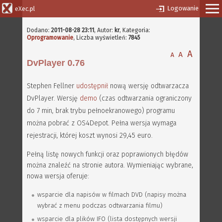
Logowanie
eXec.pl
Dodano:
2011-08-28 23:11
,
Autor:
kr
, Kategoria:
Oprogramowanie
, Liczba wyświetleń:
7845
A
A
A
DvPlayer 0.76
Stephen Fellner
udostępnił
nową wersję odtwarzacza
DvPlayer. Wersję
demo
(czas odtwarzania ograniczony
do 7 min, brak trybu pełnoekranowego) programu
można pobrać z OS4Depot. Pełna wersja wymaga
rejestracji, której koszt wynosi 29,45 euro.
Pełną listę nowych funkcji oraz poprawionych błędów
można znaleźć na stronie autora. Wymieniając wybrane,
nowa wersja oferuje:
wsparcie dla napisów w filmach DVD (napisy można
wybrać z menu podczas odtwarzania filmu)
wsparcie dla plików IFO (lista dostępnych wersji