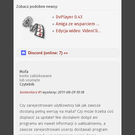
Zobacz podobne newsy:
DvPlayer 0.43
Amiga ze wsparciem dla UVD
Edycja wideo: VideoClipper i SimpleSub
Discord (online:
7
) «»
Mufa
konto zablokowane
lub usunięte
Czytelnik
komentarz #1
wysłany: 2011-08-29 10:18
Czy zarejestrowani użytkownicy tak jak zawsze
dostaną pełną wersję na maila? Czy może trzeba coś
dopłacić za update? Nie dostałem dotąd ani
programu ani nawet informacji o uaktualnieniu, a
zawsze zarejestrowani userzy dostawali program