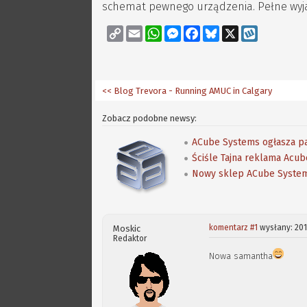
schemat pewnego urządzenia. Pełne wyjawi
Copy
Email
WhatsApp
Messenger
Facebook
Bluesky
X
Wykop
Link
<< Blog Trevora - Running AMUC in Calgary
Zobacz podobne newsy:
ACube Systems ogłasza pa
Ściśle Tajna reklama Acub
Nowy sklep ACube Syste
komentarz #1
wysłany: 201
Moskic
Redaktor
Nowa samantha