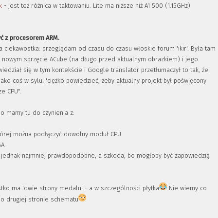
k
- jest też różnica w taktowaniu. Lite ma niższe niż A1 500 (1.15GHz)
być z procesorem ARM.
ła ciekawostka: przeglądam od czasu do czasu włoskie forum 'ikir'. Była tam
 nowym sprzęcie ACube (na długo przed aktualnym obrazkiem) i jego
iedział się w tym kontekście i Google translator przetłumaczył to tak, że
ako coś w sylu: 'ciężko powiedzieć, żeby aktualny projekt był poświęcony
ze CPU".
bo mamy tu do czynienia z:
której można podłączyć dowolny moduł CPU
GA
st jednak najmniej prawdopodobne, a szkoda, bo mogłoby być zapowiedzią
stko ma 'dwie strony medalu' - a w szczególności płytka
Nie wiemy co
o drugiej stronie schematu