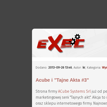
Dodano:
2013-09-26 13:46
,
Autor:
kr
, Kategoria:
Wyd
Acube i "Tajne Akta #3"
Strona firmy
ACube Systems Srl
już od pe
marketingowej serii "Tajnych akt". Akcja 
oraz sklepu internetowego firmy. Najnows