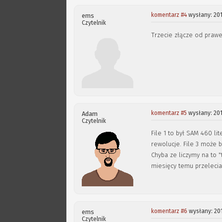
komentarz #4
wysłany: 201
ems
Czytelnik
Trzecie złącze od prawej
komentarz #5
wysłany: 20
Adam
Czytelnik
File 1 to był SAM 460 lit
rewolucje. File 3 może
Chyba ze liczymy na to "
miesięcy temu przelecia
komentarz #6
wysłany: 20
ems
Czytelnik