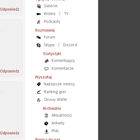
Galerie
Odpowiedz
Wideo
/
TV
Podcasty
Rozmawiaj
Forum
Skype
/
Discord
Statystyki
Komentujący
Komentarze
Odpowiedz
Wyszukaj
Najlepsze newsy
Ranking gier
Strony WWW
Archiwalia
Aktualności
Ankiety
Pliki
Odpowiedz
Napisz do nas