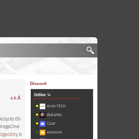
Discord
Online:
14
A
A
A
Archi-TECH
Atalante
leżącej do
Cizar
 AmigaOne
eastone
ogacony
o