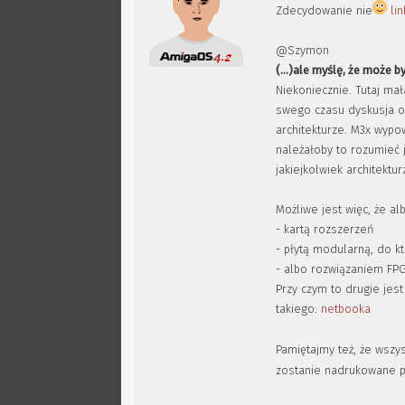
Zdecydowanie nie
lin
@Szymon
(...)ale myślę, że może 
Niekoniecznie. Tutaj ma
swego czasu dyskusja o
architekturze. M3x wypow
należałoby to rozumieć j
jakiejkolwiek architektur
Możliwe jest więc, że al
- kartą rozszerzeń
- płytą modularną, do 
- albo rozwiązaniem FP
Przy czym to drugie je
takiego:
netbooka
Pamiętajmy też, że wszy
zostanie nadrukowane p