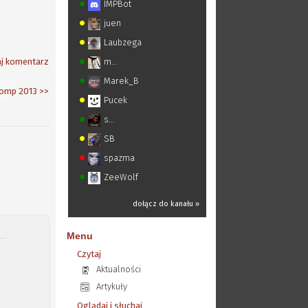
IMPBot
juen
Laubzega
j komentarz
m...
Marek_B
Komp 2013
>>
Pucek
s...
SB
spazma
ZeeWolf
dołącz do kanału »
Menu
Czytaj
Aktualności
Artykuły
Oglądaj i słuchaj