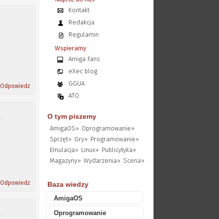
Kontakt
Redakcja
Regulamin
Wspieramy
Amiga Fans
eXec blog
GGUA
Odpowiedz
ATO
O tym piszemy
AmigaOS»
Oprogramowanie»
Sprzęt»
Gry»
Programowanie»
Emulacja»
Linux»
Publicytyka»
Magazyny»
Wydarzenia»
Scena»
Odpowiedz
Baza wiedzy
AmigaOS
Oprogramowanie