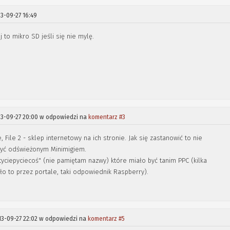
3-09-27 16:49
 to mikro SD jeśli się nie mylę.
13-09-27 20:00 w odpowiedzi na
komentarz #3
e, File 2 - sklep internetowy na ich stronie. Jak się zastanowić to nie
 być odświeżonym Minimigiem.
tyciepyciecoś" (nie pamiętam nazwy) które miało być tanim PPC (kilka
ło to przez portale, taki odpowiednik Raspberry).
13-09-27 22:02 w odpowiedzi na
komentarz #5