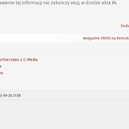
enie tej informacji nie zakończy akcji, w drodze akta #4.
Doda
AmigaOne X1000 na Retro
rtnerstwo z C-Media
e
ms
3-09-26 21:58