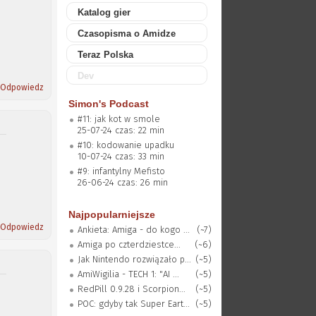
Katalog gier
Czasopisma o Amidze
Teraz Polska
Dev
Odpowiedz
Simon's Podcast
#11: jak kot w smole
25-07-24 czas: 22 min
#10: kodowanie upadku
10-07-24 czas: 33 min
#9: infantylny Mefisto
26-06-24 czas: 26 min
Najpopularniejsze
Odpowiedz
Ankieta: Amiga - do kogo ...
(~7)
Amiga po czterdziestce...
(~6)
Jak Nintendo rozwiązało p...
(~5)
AmiWigilia - TECH 1: "AI ...
(~5)
RedPill 0.9.28 i Scorpion...
(~5)
POC: gdyby tak Super Eart...
(~5)