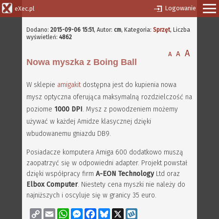
Logowanie
eXec.pl
Dodano:
2015-09-06 15:51
,
Autor:
cm
, Kategoria:
Sprzęt
, Liczba
wyświetleń:
4862
A
A
A
Nowa myszka z Boing Ball
W sklepie
amigakit
dostępna jest do kupienia nowa
mysz optyczna oferująca maksymalną rozdzielczość na
poziome
1000 DPI
. Mysz z powodzeniem możemy
używać w każdej Amidze klasycznej dzięki
wbudowanemu gniazdu DB9.
Posiadacze komputera Amiga 600 dodatkowo muszą
zaopatrzyć się w odpowiedni adapter. Projekt powstał
dzięki współpracy firm
A-EON Technology
Ltd oraz
Elbox Computer
. Niestety cena myszki nie należy do
najniższych i oscyluje się w granicy 35 euro.
Copy
Email
WhatsApp
Messenger
Facebook
Bluesky
X
Wykop