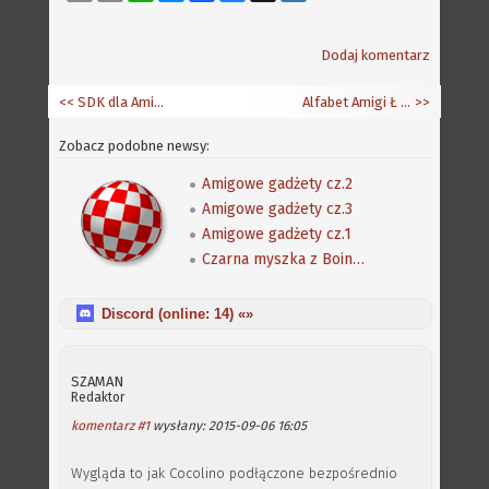
Link
Dodaj komentarz
<< SDK dla AmigaOS 4.1 FE
Alfabet Amigi Ł jak "łatki"
>>
Zobacz podobne newsy:
Amigowe gadżety cz.2
Amigowe gadżety cz.3
Amigowe gadżety cz.1
Czarna myszka z Boing Ball
Discord (online:
14
) «»
SZAMAN
Redaktor
komentarz #1
wysłany: 2015-09-06 16:05
Wygląda to jak Cocolino podłączone bezpośrednio