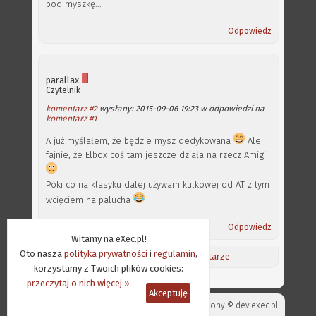
pod myszkę...
Odpowiedz
parallax
Czytelnik
komentarz #2
wysłany: 2015-09-06 19:23 w odpowiedzi na
komentarz #1
A już myślałem, że będzie mysz dedykowana
Ale
fajnie, że Elbox coś tam jeszcze działa na rzecz Amigi
Póki co na klasyku dalej używam kulkowej od AT z tym
wcięciem na palucha
Odpowiedz
Witamy na eXec.pl!
Oto nasza
polityka prywatności
i
regulamin
,
Aktualności
/
Ostatnie komentarze
korzystamy z Twoich plików cookies:
przeczytaj o nich więcej »
Akceptuję
Projekt strony ©
dev.exec.pl