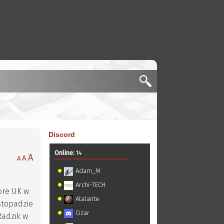
Discord
Online:
14
A
A
A
Adam_M
Archi-TECH
ore UK w
Atalante
istopadzie
Cizar
Radzik w