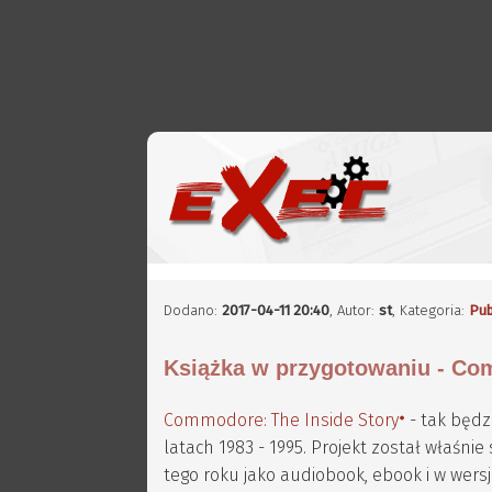
Dodano:
2017-04-11 20:40
,
Autor:
st
, Kategoria:
Pub
Książka w przygotowaniu - Co
Commodore: The Inside Story
- tak będz
latach 1983 - 1995. Projekt został właśni
tego roku jako audiobook, ebook i w wer