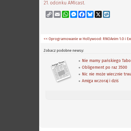
21. odcinku AMIcast
.
Copy
Email
WhatsApp
Messenger
Facebook
Bluesky
X
Wykop
Link
<< Oprogramowanie w Hollywood: RNOAnim 1.0 i Exut
Zobacz podobne newsy:
Nie mamy pańskiego Tabor
Obligement po raz 3500
Nic nie może wiecznie tr
Amiga wczoraj i dziś