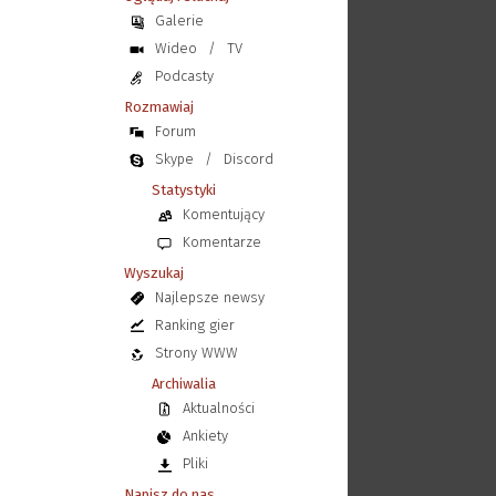
Galerie
Wideo
/
TV
Podcasty
Rozmawiaj
Forum
Skype
/
Discord
Statystyki
Komentujący
Komentarze
Wyszukaj
Najlepsze newsy
Ranking gier
Strony WWW
Archiwalia
Aktualności
Ankiety
Pliki
Napisz do nas