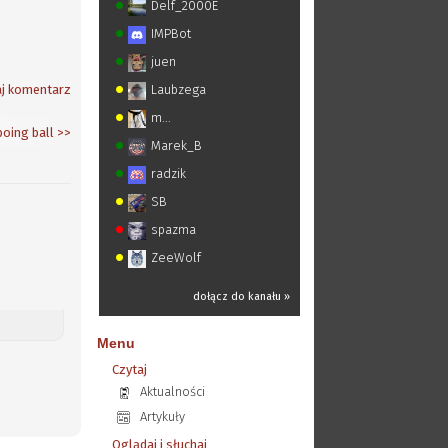
Delf_2000E
IMPBot
juen
j komentarz
Laubzega
m...
boing ball
>>
Marek_B
radzik
SB
spazma
ZeeWolf
dołącz do kanału »
Menu
Czytaj
Aktualności
Artykuły
Oglądaj i słuchaj