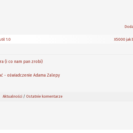
Doda
il 1.0
X5000 jak 
a (i co nam pan zrobi)
wać - oświadczenie Adama Zalepy
Aktualności
/
Ostatnie komentarze