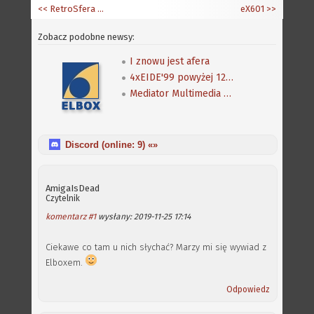
<< RetroSfera 2019 - relacja
eX601
>>
Zobacz podobne newsy:
I znowu jest afera
4xEIDE'99 powyżej 128 GB
Mediator Multimedia CD UP 2.0
Discord (online:
9
) «»
AmigaIsDead
Czytelnik
komentarz #1
wysłany: 2019-11-25 17:14
Ciekawe co tam u nich słychać? Marzy mi się wywiad z
Elboxem.
Odpowiedz