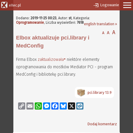
Logowanie
eXec.pl
Dodano:
2019-11-25 00:23
,
Autor:
st
, Kategoria:
Oprogramowanie
, Liczba wyświetleń:
7618
english translation »
A
A
A
Elbox aktualizuje pci.library i
MedConfig
Firma Elbox
zaktualizowała
niektóre elementy
oprogramowania do mostków Mediator PCI - program
MedConfig i bibliotekę pci.library.
pci.library 13.9
Copy
Email
WhatsApp
Messenger
Facebook
Bluesky
X
Wykop
Link
Dodaj komentarz