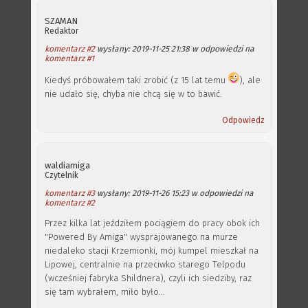
SZAMAN
Redaktor
komentarz #2
wysłany: 2019-11-25 21:38 w odpowiedzi na
komentarz #1
Kiedyś próbowałem taki zrobić (z 15 lat temu
), ale
nie udało się, chyba nie chcą się w to bawić.
Odpowiedz
waldiamiga
Czytelnik
komentarz #3
wysłany: 2019-11-26 15:23 w odpowiedzi na
komentarz #2
Przez kilka lat jeździłem pociągiem do pracy obok ich
"Powered By Amiga" wysprajowanego na murze
niedaleko stacji Krzemionki, mój kumpel mieszkał na
Lipowej, centralnie na przeciwko starego Telpodu
(wcześniej fabryka Shildnera), czyli ich siedziby, raz
się tam wybrałem, miło było...