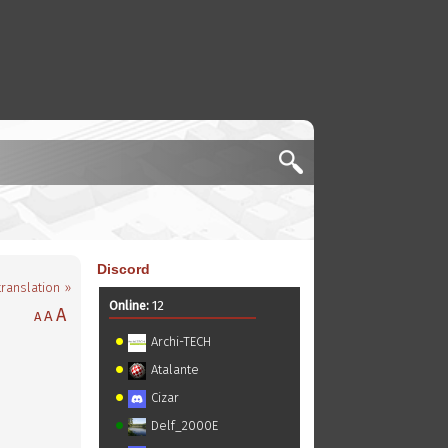
Discord
translation »
Online:
12
A
A
A
Archi-TECH
Atalante
Cizar
Delf_2000E