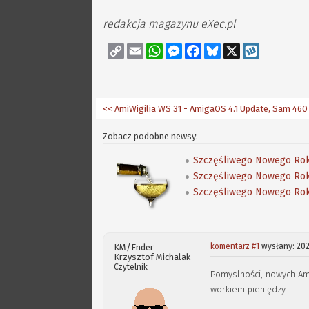
redakcja magazynu eXec.pl
Copy
Email
WhatsApp
Messenger
Facebook
Bluesky
X
Wykop
Link
Zobacz podobne newsy:
Szczęśliwego Nowego Rok
Szczęśliwego Nowego Rok
Szczęśliwego Nowego Rok
komentarz #1
wysłany: 202
KM/Ender
Krzysztof Michalak
Czytelnik
Pomyslności, nowych Ami
workiem pieniędzy.