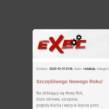
Dodano:
2020-12-31 21:36
,
Autor:
redakcja
, Kategor
Szczęśliwego Nowego Roku!
Na zbliżający się Nowy Rok,
dużo zdrowia, szczęścia,
pogody ducha i wiary w lepsze jutro.