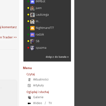
IMPBot
juen
Laubzega
m...
j komentarz
Nightmare777
radzik
n Tracker
>>
SB
spazma
dołącz do kanału »
Menu
Czytaj
Aktualności
Artykuły
Oglądaj i słuchaj
Galerie
Wideo
/
TV