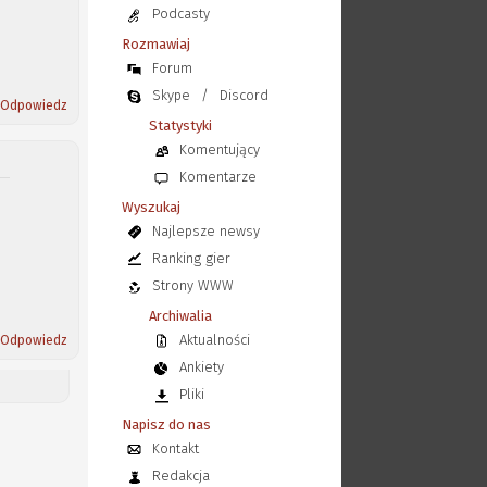
Podcasty
Rozmawiaj
Forum
Skype
/
Discord
Odpowiedz
Statystyki
Komentujący
Komentarze
Wyszukaj
Najlepsze newsy
Ranking gier
Strony WWW
Archiwalia
Aktualności
Odpowiedz
Ankiety
Pliki
Napisz do nas
Kontakt
Redakcja