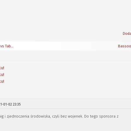
Doda
<< AmiWigilia WS 31 - AmigaOS 4.1 Update, Sam 460 vs Tabor, Cyberpunk 2077
Bassoo
u!
u!
u!
1-01-02 23:35
g i zjednoczenia środowiska, czyli bez wojenek. Do tego sponsora z