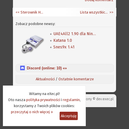
<< Sterownik HD audio
Lista wszystkich artykułów w języku angielskim
>>
Zobacz podobne newsy:
UAE4All2 1.90 dla Nintendo Switch
Katana 1.0
Snes9x 1.41
Discord (online:
10
) «»
Aktualności
/
Ostatnie komentarze
Witamy na eXec.pl!
Projekt strony ©
dev.exec.pl
Oto nasza
polityka prywatności
i
regulamin
,
korzystamy z Twoich plików cookies:
przeczytaj o nich więcej »
Akceptuję