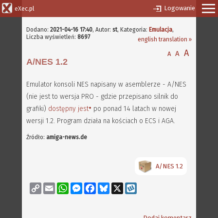
Logowanie
eXec.pl
Dodano:
2021-04-16 17:40
,
Autor:
st
, Kategoria:
Emulacja
,
Liczba wyświetleń:
8697
english translation »
A
A
A
A/NES 1.2
Emulator konsoli NES napisany w asemblerze - A/NES
(nie jest to wersja PRO - gdzie przepisano silnik do
grafiki)
dostępny jest
po ponad 14 latach w nowej
wersji 1.2. Program działa na kościach o ECS i AGA.
Źródło:
amiga-news.de
A/NES 1.2
Copy
Email
WhatsApp
Messenger
Facebook
Bluesky
X
Wykop
Link
Dodaj komentarz