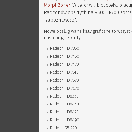
MorphZone
. W tej chwili biblioteka pr
Radeonów opartych na R600 i R700 zostan
"zapoznawczej".
Nowe obsługiwane katy graficzne to wszystk
następujące karty:
Radeon HD 7350
Radeon HD 7450
Radeon HD 7470
Radeon HD 7510
Radeon HD 7570
Radeon HD 7670
Radeon HD8350
Radeon HD8450
Radeon HD8470
Radeon HD8490
Radeon R5 220