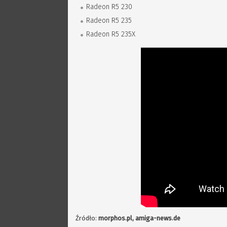
Radeon R5 230
Radeon R5 235
Radeon R5 235X
Źródło:
morphos.pl, amiga-news.de