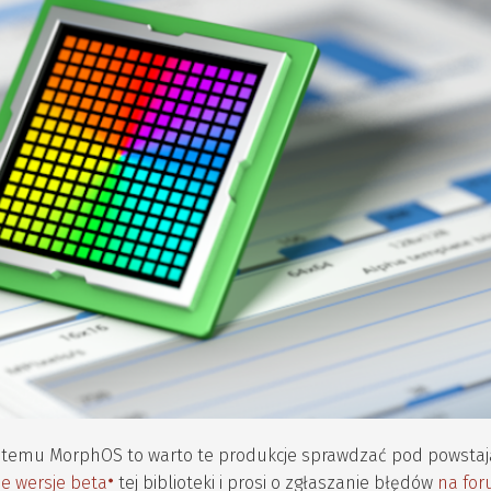
a systemu MorphOS to warto te produkcje sprawdzać pod powsta
ne wersje beta
tej biblioteki i prosi o zgłaszanie błędów
na fo