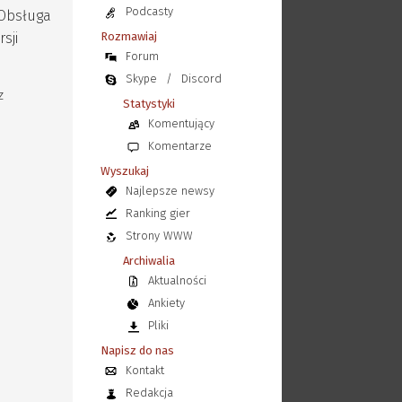
Podcasty
 Obsługa
sji
Rozmawiaj
Forum
Skype
/
Discord
z
Statystyki
Komentujący
Komentarze
Wyszukaj
Najlepsze newsy
Ranking gier
Strony WWW
Archiwalia
Aktualności
Ankiety
Pliki
Napisz do nas
Kontakt
Redakcja