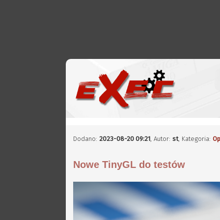
Dodano:
2023-08-20 09:21
,
Autor:
st
, Kategoria:
Op
Nowe TinyGL do testów