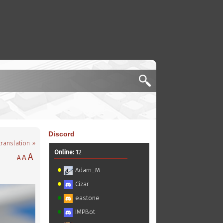
Discord
translation »
Online:
12
A
A
A
Adam_M
Cizar
eastone
IMPBot