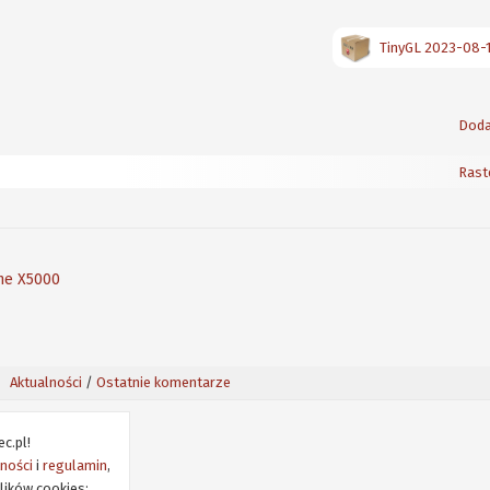
TinyGL 2023-08-
Doda
Rast
ne X5000
Aktualności
/
Ostatnie komentarze
c.pl!
tności
i
regulamin
,
lików cookies: