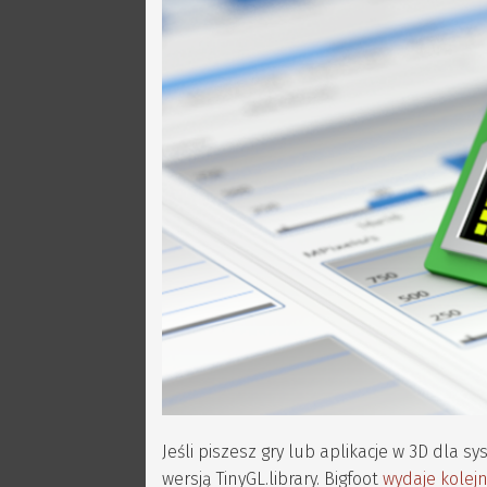
Jeśli piszesz gry lub aplikacje w 3D dl
wersją TinyGL.library. Bigfoot
wydaje kolej