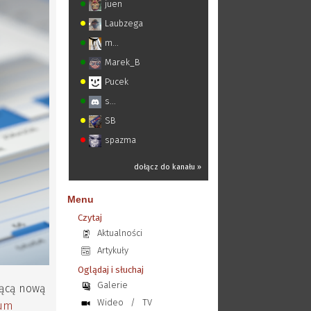
juen
Laubzega
m...
Marek_B
Pucek
s...
SB
spazma
dołącz do kanału »
Menu
Czytaj
Aktualności
Artykuły
Oglądaj i słuchaj
Galerie
jącą nową
Wideo
/
TV
rum