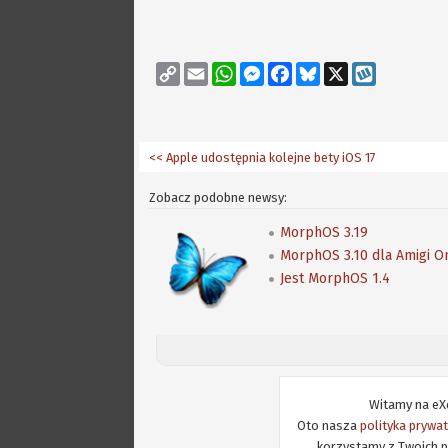
Copy
Email
WhatsApp
Messenger
Facebook
Bluesky
X
Wykop
Link
<< Apple udostępnia kolejne bety iOS 17
Zobacz podobne newsy:
MorphOS 3.19
MorphOS 3.10 dla Amigi O
Jest MorphOS 1.4
Witamy na eXe
Oto nasza
polityka prywa
korzystamy z Twoich p